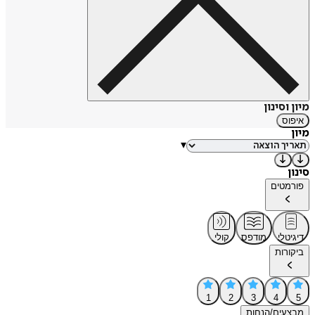
מיון וסינון
איפוס
מיון
▾
סינון
פורמטים
דיגיטלי
מודפס
קולי
ביקורות
1
2
3
4
5
מבצעים/הנחות