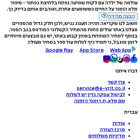
עולמה של ילדה עם לקות שמיעה נפתח בלחיצת כפתור - סיפור
מלא הומור על החיים כששומעים אחרת, ואוהבים אותם בדיוק כך.
הצצה מהירה
חשוב לנו שקריאה תהיה תענוג נגיש, ולכן חלק גדול מהספרים
אצלנו באתר עולים פחות מהמחיר הקטלוגי המודפס בגב הספר.
בנוסף למחיר המופחת באופן קבוע באתר, יש גם מבצעים מיוחדים
לזמן מוגבל, כי תמיד כיף לגלות עוד ספר במחיר מעולה
Google Play
App Store
Web App
דברו איתנו
צרו קשר
service@e-vrit.co.il
לביטול עסקה
כדין יש לשלוח
שם מלא, ת.ז ומס
'
הזמנה
עברית
אודות
מרכז העזרה
מדיניות משלוחים