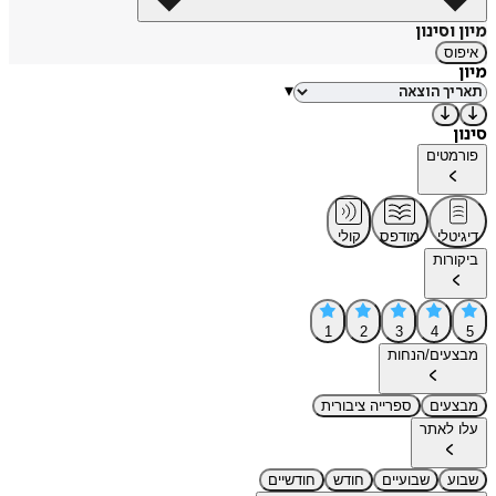
מיון וסינון
איפוס
מיון
▾
סינון
פורמטים
דיגיטלי
מודפס
קולי
ביקורות
1
2
3
4
5
מבצעים/הנחות
מבצעים
ספרייה ציבורית
עלו לאתר
שבוע
שבועיים
חודש
חודשיים