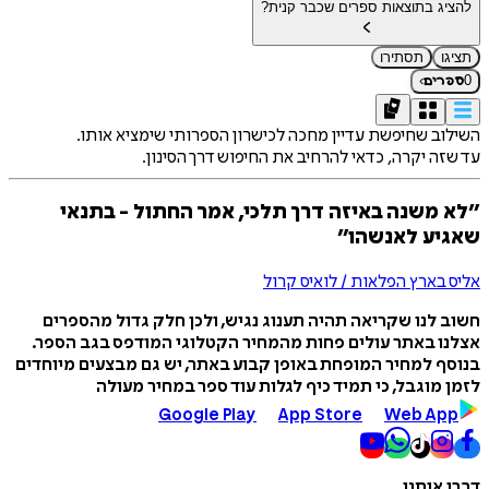
להציג בתוצאות ספרים שכבר קנית?
תציגו
תסתירו
›
0
ספרים
השילוב שחיפשת עדיין מחכה לכישרון הספרותי שימציא אותו.
עד שזה יקרה, כדאי להרחיב את החיפוש דרך הסינון.
״לא משנה באיזה דרך תלכי, אמר החתול - בתנאי
שאגיע לאנשהו״
אליס בארץ הפלאות / לואיס קרול
חשוב לנו שקריאה תהיה תענוג נגיש, ולכן חלק גדול מהספרים
אצלנו באתר עולים פחות מהמחיר הקטלוגי המודפס בגב הספר.
בנוסף למחיר המופחת באופן קבוע באתר, יש גם מבצעים מיוחדים
לזמן מוגבל, כי תמיד כיף לגלות עוד ספר במחיר מעולה
Google Play
App Store
Web App
דברו איתנו