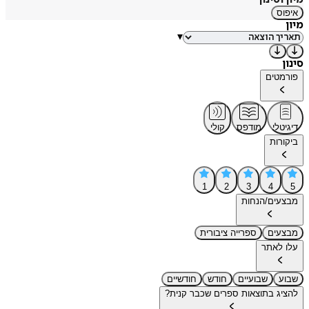
איפוס
מיון
▾
סינון
פורמטים
דיגיטלי
מודפס
קולי
ביקורות
1
2
3
4
5
מבצעים/הנחות
מבצעים
ספרייה ציבורית
עלו לאתר
שבוע
שבועיים
חודש
חודשיים
להציג בתוצאות ספרים שכבר קנית?