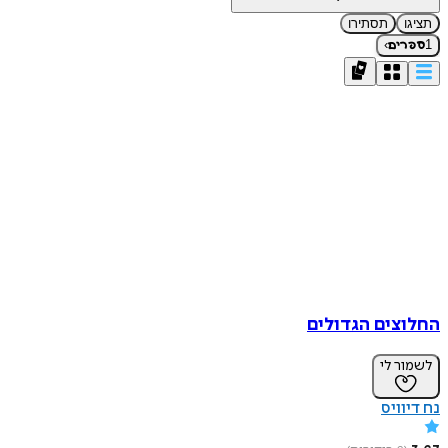
תציגו
תסתירו
›
1
ספרים
החלוצים הגדולים
לשמור לי
נח דיוויס