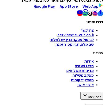
לזמן מוגבל, כי תמיד כיף לגלות עוד ספר במחיר מעולה
Google Play
App Store
Web App
דברו איתנו
צרו קשר
service@e-vrit.co.il
לביטול עסקה
כדין יש לשלוח
שם מלא, ת.ז ומס
'
הזמנה
עברית
אודות
מרכז העזרה
מדיניות משלוחים
מעקב משלוח
מועדון לקוחות
איזור אישי
דברו איתנו