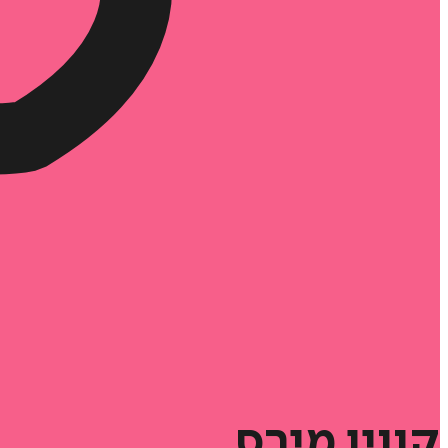
קווין
מירס