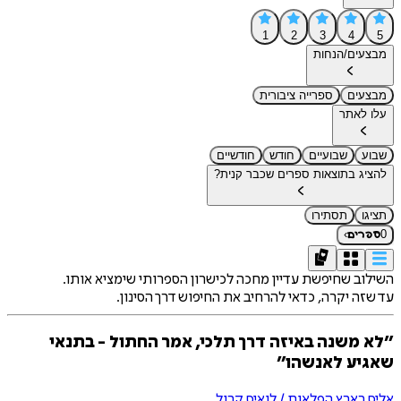
1
2
3
4
5
מבצעים/הנחות
מבצעים
ספרייה ציבורית
עלו לאתר
שבוע
שבועיים
חודש
חודשיים
להציג בתוצאות ספרים שכבר קנית?
תציגו
תסתירו
›
0
ספרים
השילוב שחיפשת עדיין מחכה לכישרון הספרותי שימציא אותו.
עד שזה יקרה, כדאי להרחיב את החיפוש דרך הסינון.
״לא משנה באיזה דרך תלכי, אמר החתול - בתנאי
שאגיע לאנשהו״
אליס בארץ הפלאות / לואיס קרול