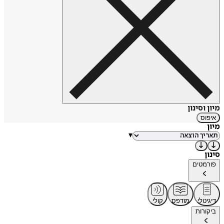
מיון וסינון
איפוס
מיון
▾
סינון
פורמטים
דיגיטלי
מודפס
קולי
ביקורות