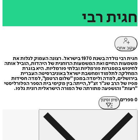
חגית
רבי
עקוב אחרי
חגית רבי נולדה בשנת 1970 בישראל. רצונה העמוק לגלות את
משמעות החיים ואת המשמעות הרוחנית של היהדות, הוביל אותה
לחיפוש במסגרות פורמליות ובלתי פורמליות. היא בוגרת
המחלקה לתלמוד ומחשבת ישראל באוניברסיטה העברית
בירושלים, למדה ולימדה במכון "שלום הרטמן", למדה חסידות
מפיו של הרב שג"ר זצ"ל, הייתה בין מקימי בית הספר הפלורליסטי
"רעות" והושפעה מתורתה של המורה הישראלית רונית גלפו.
0 ספרים
מיון וסינון