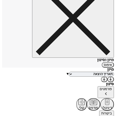
מיון וסינון
איפוס
מיון
▾
סינון
פורמטים
דיגיטלי
מודפס
קולי
ביקורות