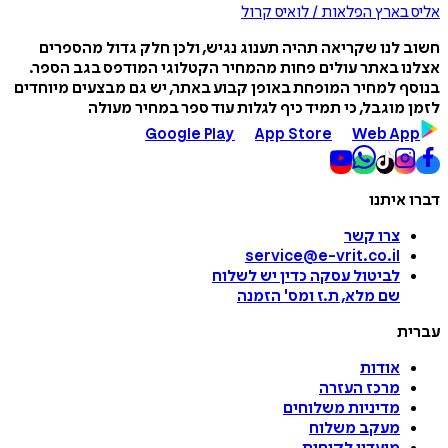
אליס בארץ הפלאות / לואיס קרול
חשוב לנו שקריאה תהיה תענוג נגיש, ולכן חלק גדול מהספרים
אצלנו באתר עולים פחות מהמחיר הקטלוגי המודפס בגב הספר.
בנוסף למחיר המופחת באופן קבוע באתר, יש גם מבצעים מיוחדים
לזמן מוגבל, כי תמיד כיף לגלות עוד ספר במחיר מעולה
Google Play
App Store
Web App
דברו איתנו
צרו קשר
service@e-vrit.co.il
לביטול עסקה
כדין יש לשלוח
שם מלא, ת.ז ומס
'
הזמנה
עברית
אודות
מרכז העזרה
מדיניות משלוחים
מעקב משלוח