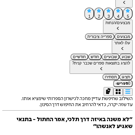
1
2
3
4
5
מבצעים/הנחות
מבצעים
ספרייה ציבורית
עלו לאתר
שבוע
שבועיים
חודש
חודשיים
להציג בתוצאות ספרים שכבר קנית?
תציגו
תסתירו
›
0
ספרים
השילוב שחיפשת עדיין מחכה לכישרון הספרותי שימציא אותו.
עד שזה יקרה, כדאי להרחיב את החיפוש דרך הסינון.
״לא משנה באיזה דרך תלכי, אמר החתול - בתנאי
שאגיע לאנשהו״