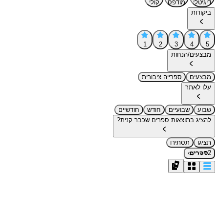
דיגיטלי
מודפס
קולי
ביקורות
1
2
3
4
5
מבצעים/הנחות
מבצעים
ספרייה ציבורית
עלו לאתר
שבוע
שבועיים
חודש
חודשיים
להציג בתוצאות ספרים שכבר קנית?
תציגו
תסתירו
›
2
ספרים