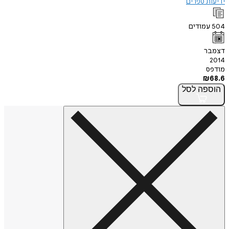
ידיעות ספרים
504
עמודים
דצמבר
2014
מודפס
₪
68.6
הוספה
לסל