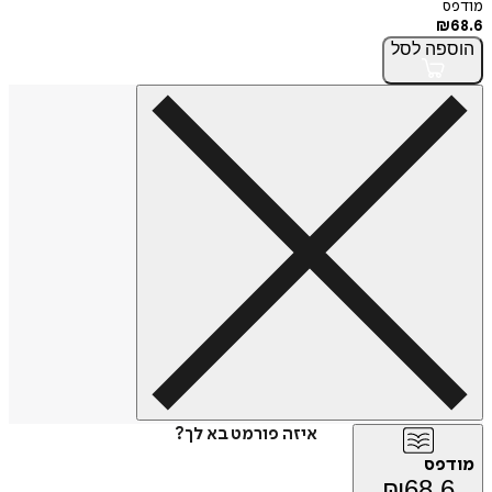
מודפס
₪
68.6
הוספה
לסל
איזה פורמט בא לך?
מודפס
₪
68.6