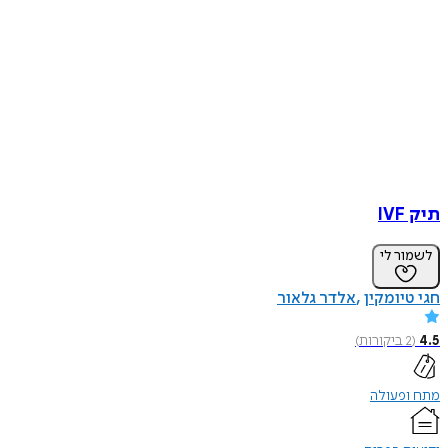
תיק IVF
לשמור לי
חגי טיומקין
אלדר גלאור
4.5
(
2
ביקורות
)
מתח ופעולה