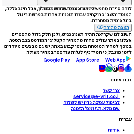
איזה פורמט לשלוח כמתנה?
לוחם סיירת מחפש להמציא עצמו מחדש בלונדון, אבל חיזבאללה,
המוסד והשב"כ רוקחים עבורו תוכניות אחרות בפרשת ריגול
בינלאומית מסחררת.
הצצה מהירה
חשוב לנו שקריאה תהיה תענוג נגיש, ולכן חלק גדול מהספרים
אצלנו באתר עולים פחות מהמחיר הקטלוגי המודפס בגב הספר.
בנוסף למחיר המופחת באופן קבוע באתר, יש גם מבצעים מיוחדים
לזמן מוגבל, כי תמיד כיף לגלות עוד ספר במחיר מעולה
Google Play
App Store
Web App
דברו איתנו
צרו קשר
service@e-vrit.co.il
לביטול עסקה
כדין יש לשלוח
שם מלא, ת.ז ומס
'
הזמנה
עברית
אודות