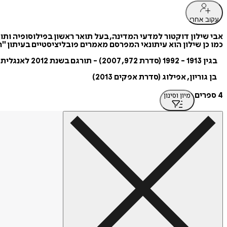
עקוב אחרי
אבי שילון דוקטור למדעי המדינה, בעל תואר ראשון בפילוסופיה ותו
כמו כן שילון הוא עיתונאי המפרסם מאמרים פובליציסטיים בעיתון "ה
בגין 1913 - 1992 (סדרת 972, 2007) - תורגם בשנת 2012 לאנגלית על ידי הוצאת Yale University Press, וזכה במקום השני בקטגוריית ביוגרפיות בתחרות של ה-Jewish Book Council.
בן גוריון, אפילוג (סדרת אפקים 2013)
4 ספרים
מיון וסינון