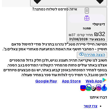
איזה פורמט לשלוח כמתנה?
דיגיטלי
מתנה
₪
32
מחיר קודם:
37
₪
במבצע עד:
31/08/2026
חמישה חיילי סיירת מטכ"ל נהרגו בתרגיל סודי לחיסול סדאם
חוסיין - המחבר חושף את האמת המזעזעת מאחורי אסון צאלים ב'.
הצצה מהירה
חשוב לנו שקריאה תהיה תענוג נגיש, ולכן חלק גדול מהספרים
אצלנו באתר עולים פחות מהמחיר הקטלוגי המודפס בגב הספר.
בנוסף למחיר המופחת באופן קבוע באתר, יש גם מבצעים מיוחדים
לזמן מוגבל, כי תמיד כיף לגלות עוד ספר במחיר מעולה
Google Play
App Store
Web App
דברו איתנו
צרו קשר