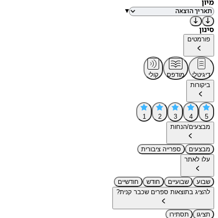
מיון
▾
סינון
פורמטים
דיגיטלי
מודפס
קולי
ביקורות
1
2
3
4
5
מבצעים/הנחות
מבצעים
ספרייה ציבורית
עלו לאתר
שבוע
שבועיים
חודש
חודשיים
להציג בתוצאות ספרים שכבר קנית?
תציגו
תסתירו