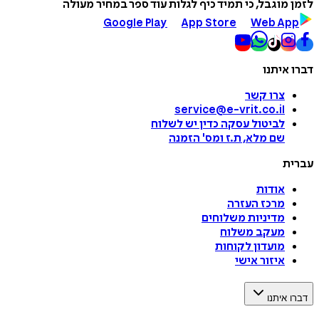
לזמן מוגבל, כי תמיד כיף לגלות עוד ספר במחיר מעולה
Google Play
App Store
Web App
דברו איתנו
צרו קשר
service@e-vrit.co.il
לביטול עסקה
כדין יש לשלוח
שם מלא, ת.ז ומס
'
הזמנה
עברית
אודות
מרכז העזרה
מדיניות משלוחים
מעקב משלוח
מועדון לקוחות
איזור אישי
דברו איתנו