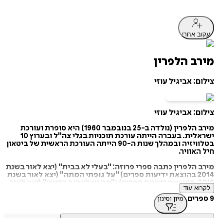
עקוב אחרי
מירב הלפרין
צילום: אביגיל עוזי
צילום: אביגיל עוזי
מירב הלפרין (נולדה ב-25 בנובמבר 1960) היא סופרת ועורכת
ישראלית. בעברה הייתה עורכת תוכניות בגלי צה"ל ובערוץ 10
בטלוויזיה ובמהלך שנות ה-90 הייתה העורכת הראשית של ביטאון
חיל האוויר.
מירב הלפרין כתבה ספרי פרוזה: "בעלי לא בבית" (יצא לאור בשנת
2014 בהוצאת ידיעות ספרים) "על גופתי המתה" (יצא לאור בשנת
2016, בהוצאת ידיעות ספרים) ו"מה יש לאהוב בדורון" (יצא לאור
לקרוא עוד
בשנת 2019 בהוצאת ידיעות ספרים). על ספרה הראשון, "בעלי לא
בבית", זכתה בפרס סטימצקי ובספר זהב מטעם התאחדות הוצאות
9 ספרים
מיון וסינון
ספרים בישראל. בשנת 1988 זכתה בפרס יצחק שדה לספרות
צבאית על הספר "חליפת לחץ". בשנת 2000 הופיעה מהדורה