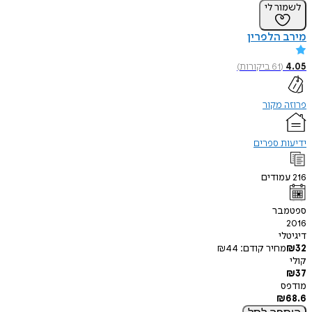
לשמור לי
מירב הלפרין
4.05
(
61
ביקורות
)
פרוזה מקור
ידיעות ספרים
216
עמודים
ספטמבר
2016
דיגיטלי
32
₪
מחיר קודם:
44
₪
קולי
₪
37
מודפס
₪
68.6