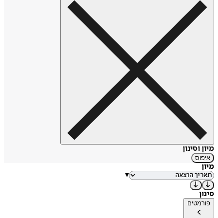
חדשה ומורחבת של "חליפת לחץ". בשנת 2019 כתבה מירב הלפרין
את הספר "טורפי הלילה".
מקור: ויקיפדיה
https://tinyurl.com/48jt2kt5
מיון וסינון
איפוס
מיון
▾
סינון
פורמטים