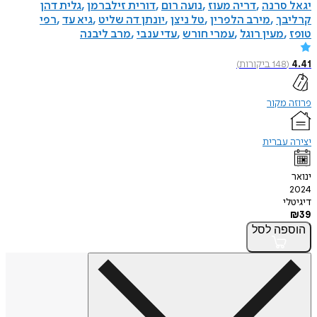
יגאל סרנה
דריה מעוז
נועה רום
דורית זילברמן
גלית דהן
קרליבך
מירב הלפרין
טל ניצן
יונתן דה שליט
גיא עד
רפי
טופז
מעין רוגל
עמרי חורש
עדי ענבי
מרב ליבנה
4.41
(
148
ביקורות
)
פרוזה מקור
יצירה עברית
ינואר
2024
דיגיטלי
₪
39
הוספה
לסל