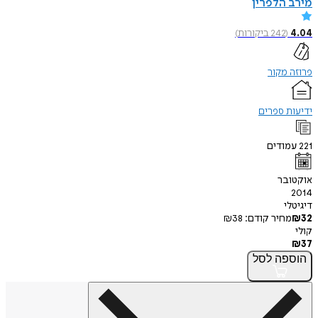
מירב הלפרין
4.04
(
242
ביקורות
)
פרוזה מקור
ידיעות ספרים
221
עמודים
אוקטובר
2014
דיגיטלי
32
₪
מחיר קודם:
38
₪
קולי
₪
37
הוספה
לסל