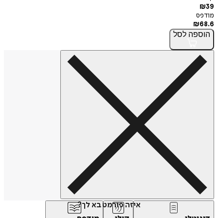
₪
39
מודפס
₪
68.6
הוספה
לסל
איזה פורמט בא לך?