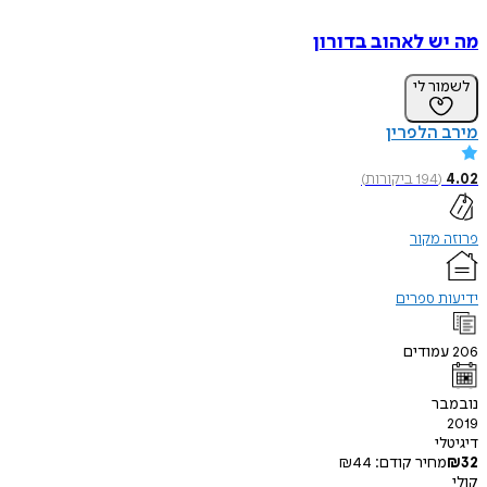
מה יש לאהוב בדורון
לשמור לי
מירב הלפרין
4.02
(
194
ביקורות
)
פרוזה מקור
ידיעות ספרים
206
עמודים
נובמבר
2019
דיגיטלי
32
₪
מחיר קודם:
44
₪
קולי