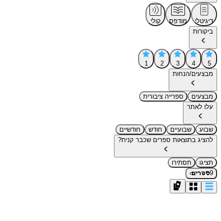
דיגיטלי
מודפס
קולי
ביקורות
1
2
3
4
5
מבצעים/הנחות
מבצעים
ספרייה ציבורית
עלו לאתר
שבוע
שבועיים
חודש
חודשיים
להציג בתוצאות ספרים שכבר קנית?
תציגו
תסתירו
›
9
ספרים