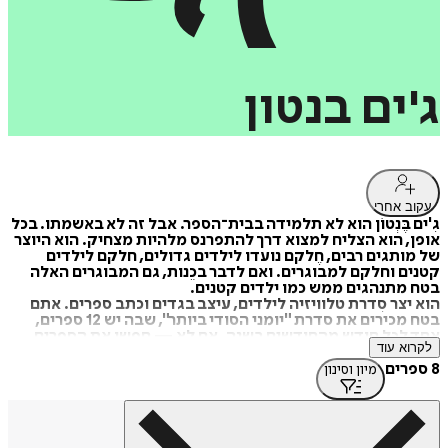
ג'ים
בנטון
עקוב אחרי
גִ'ים בֶּנְטוֹן הוא לא תלמידה בבית־הספר. אבל זה לא באשמתו. בכל
אופן, הוא הצליח למצוא דרך להתפרנס מלהיות מצחיק. הוא היוצר
של מותגים רבים, חֶלקם נועדו לילדים גדולים, חלקם לילדים
קטנים וחלקם למבוגרים. ואם לדבר בכֵנות, גם המבוגרים האלה
בטח מתנהגים ממש כמו ילדים קטנים.
הוא יצר סִדרת טלוויזיה לילדים, עיצב בגדים וכתב ספרים. אתם
בטח מכירים את סדרת "יומני הסודי ביותר", שבה יש 12 ספרים,
אחד לכל חודש מהחודשים בשנה. אם לא — חפשו את הספרים
לקרוא עוד
בסדרה הזאת שראתה אור בעברית בהוצאת "מטר".
ג'ים בנטון גר במישיגֶן שבארצות־הברית עם אשתו וילדיו
8 ספרים
מיון וסינון
המדהימים. אין להם כלב, וּודאי שאין להם כלב בִּיגֶל נקמני.