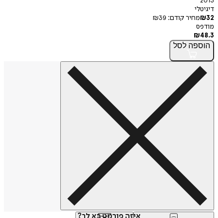
2013
דיגיטלי
32
₪
מחיר קודם:
39
₪
מודפס
₪
48.3
הוספה
לסל
איזה פורמט בא לך?