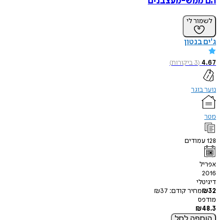
הם ממש-מעצבנים
לשמור לי
ג'ים בנטון
4.67
(
3
ביקורות
)
נוער בוגר
מטר
128
עמודים
אפריל
2016
דיגיטלי
32
₪
מחיר קודם:
37
₪
מודפס
₪
48.3
הוספה
לסל