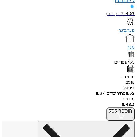
ג'ים בנטון
4.57
(
7
ביקורות
)
נוער בוגר
מטר
135
עמודים
נובמבר
2015
דיגיטלי
32
₪
מחיר קודם:
37
₪
מודפס
₪
48.3
הוספה
לסל