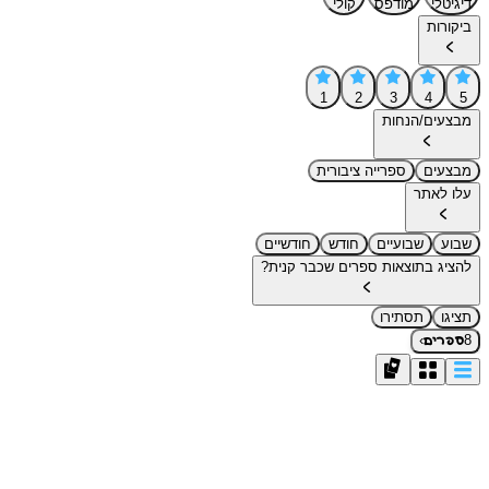
דיגיטלי
מודפס
קולי
ביקורות
1
2
3
4
5
מבצעים/הנחות
מבצעים
ספרייה ציבורית
עלו לאתר
שבוע
שבועיים
חודש
חודשיים
להציג בתוצאות ספרים שכבר קנית?
תציגו
תסתירו
›
8
ספרים