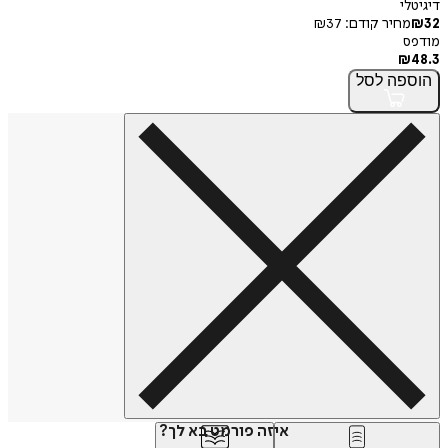
דיגיטלי
32
₪
מחיר קודם:
37
₪
מודפס
₪
48.3
הוספה
לסל
איזה פורמט בא לך?