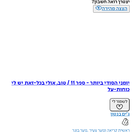
יצטרך רואה חשבון?
הצצה מהירה
יומני הסודי ביותר - ספר 11 / טוב, אולי בכל-זאת יש לי
כוחות-על
לשמור לי
ג'ים בנטון
ראשית קריאה ונוער צעיר
נוער בוגר