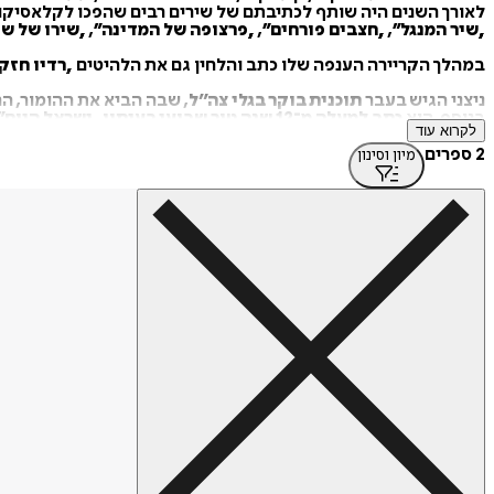
לאורך השנים היה שותף לכתיבתם של שירים רבים שהפכו לקלאסיקו
„
שיר המנגל
”
,
„
חצבים פורחים
”
,
„
פרצופה של המדינה
”
,
„
שירו של ש
במהלך הקריירה הענפה שלו כתב והלחין גם את הלהיטים
„
רדיו חזק
ניצני הגיש בעבר
תוכנית בוקר בגלי צה״ל
,
שבה הביא את ההומור, ה
בנוסף, הוא
כתב למעלה מ־12 שנה טור שבועי בעיתון „ישראל היום
”
לקרוא עוד
בטלוויזיה הגיש את התוכניות
„
אחורי החדשות
”
,
„
קצת גבוהה
”
ו־
„
הי
2 ספרים
מיון וסינון
במקביל, הוא
מופיע ברחבי הארץ והעולם
עם מופע ההומור והסטנד־
אישי
.
בשנת
2014
ראה אור ספרו הראשון
,
„
מרים גבה
”
,
הכולל מבחר ממאמר
בהמשך פרסם את ספרו השני
,
„
כפסע משיגעון
”
,
עליו אמר בהומור אופ
"יחסית לאדם שלא ממש יודע לקרוא – כתיבת ספר שני הייתה משי