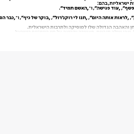
ת ישראליות, בהם
:
פשף
”
,
„
עוד פגישה
”
,
ו־
„
האשם תמיד
”
.
”
,
„
לראות אותה היום
”
,
„
תנו לי רוקנ'רול
”
,
„
בוקר של כיף
”
,
ו־
„
כבר הס
חן והאהבה הגדולה שלו למוסיקה ולתרבות הישראלית
.
,
שבו שילב תובנות, סאטירה וקריצה על חיי היום־יום בישראל
.
נשופים
”
,
שזכתה בפרס הטלוויזיה הישראלית על מצוינות
.
אפ המצליח שלו
–
„
הולך פזור
”
,
שבו הוא מספר סיפורים מאחורי הקל
יו שפורסמו בעיתון
ישראל היום
.
ייני
:
מה לא פשוטה
.
"