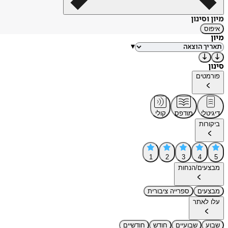
מיון וסינון
איפוס
מיון
▾
סינון
פורמטים
דיגיטלי
מודפס
קולי
ביקורות
1
2
3
4
5
מבצעים/הנחות
מבצעים
ספרייה ציבורית
עלו לאתר
שבוע
שבועיים
חודש
חודשיים