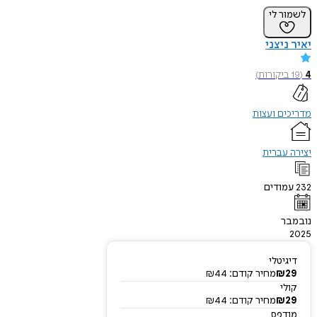
לשמור לי
יאיר ניצני
4
(
19
ביקורות
)
מדריכים ועצות
יצירה עברית
232
עמודים
נובמבר
2025
דיגיטלי
29
₪
מחיר קודם:
44
₪
קולי
29
₪
מחיר קודם:
44
₪
מודפס