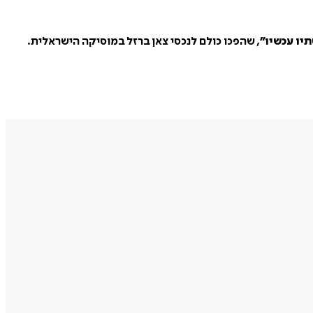
תיו עכשיו
”
,
שהפכו כולם לנכסי צאן ברזל במוסיקה הישראלית
.
עים של עולם המוסיקה, מתובל בהרבה שנינות, מוזיקה חיה וקסם