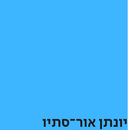
יונתן
אור־סתיו