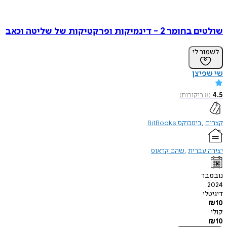
שולטים בחומר 2 - דינמיקות ופרקטיקות של שליטה וכאב
לשמור לי
שי שפיצן
4.5
(
8
ביקורות
)
קצרים
ביטבוקס BitBooks
יצירה עברית
שהם קראוס
נובמבר
2024
דיגיטלי
₪
10
קולי
₪
10