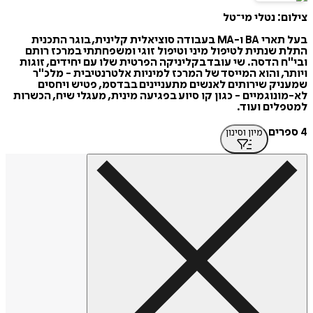
צילום: נטלי מי־טל
בעל תארי BA ו-MA בעבודה סוציאלית קלינית, בוגר התכנית
התלת שנתית לטיפול מיני וטיפול זוגי ומשפחתתי במרכז רותם
ובי"ח הדסה. שי עובד בקליניקה הפרטית שלו עם יחידים, זוגות
ויותר, והוא המייסד של המרכז למיניות אלטרנטיבית - מלכ"ר
שמעניק שירותים לאנשים מתעניינים בבדסמ, פטיש ויחסים
לא-מונוגמיים - כגון קו סיוע בפגיעה מינית, מעגלי שיח, הכשרות
למטפלים ועוד.
4 ספרים
מיון וסינון