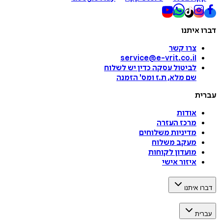
דברו איתנו
צרו קשר
service@e-vrit.co.il
לביטול עסקה
כדין יש לשלוח
שם מלא, ת.ז ומס
'
הזמנה
עברית
אודות
מרכז העזרה
מדיניות משלוחים
מעקב משלוח
מועדון לקוחות
איזור אישי
דברו איתנו
עברית