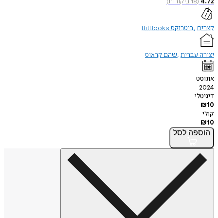
4.72
(
18
ביקורות
)
קצרים
ביטבוקס BitBooks
יצירה עברית
שהם קראוס
אוגוסט
2024
דיגיטלי
₪
10
קולי
₪
10
הוספה
לסל