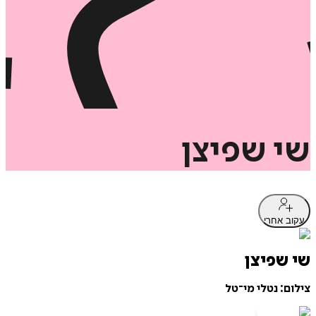
שי
שפיצן
עקוב אחרי
שי שפיצן
צילום: נטלי מי־טל