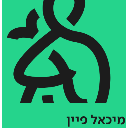
מיכאל
פיין