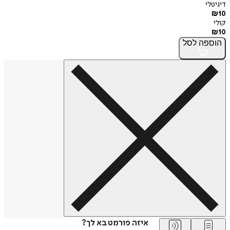
דיגיטלי
₪
10
קולי
₪
10
הוספה
לסל
איזה פורמט בא לך?