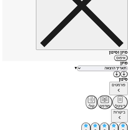
מיון וסינון
איפוס
מיון
▾
סינון
פורמטים
דיגיטלי
מודפס
קולי
ביקורות