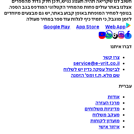
חשוב לנו שקריאה תהיה תענוג נגיש, ולכן חלק גדול מהספרים
אצלנו באתר עולים פחות מהמחיר הקטלוגי המודפס בגב הספר.
בנוסף למחיר המופחת באופן קבוע באתר, יש גם מבצעים מיוחדים
לזמן מוגבל, כי תמיד כיף לגלות עוד ספר במחיר מעולה
Google Play
App Store
Web App
דברו איתנו
צרו קשר
service@e-vrit.co.il
לביטול עסקה
כדין יש לשלוח
שם מלא, ת.ז ומס
'
הזמנה
עברית
אודות
מרכז העזרה
מדיניות משלוחים
מעקב משלוח
מועדון לקוחות
איזור אישי