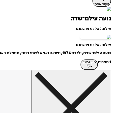
עקוב אחרי
נועה עילם־שדה
צילום: אלכס פרגמנט
צילום: אלכס פרגמנט
נועה עילם־שדה
, ילידת 1974, נשואה ואמא לשתי בנות, מטפלת באמצעות תרפיה טרנספרסונלית, ביחידים ובזוגות.
1 ספרים
מיון וסינון