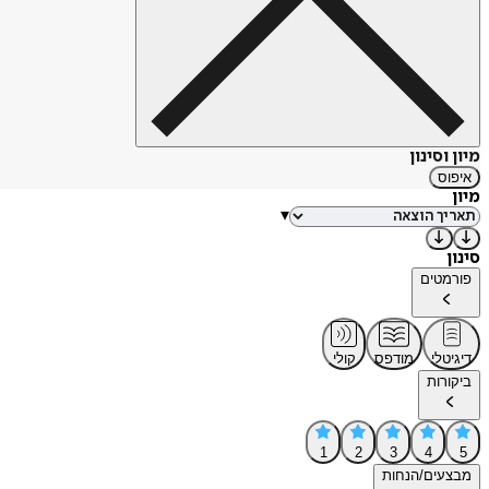
מיון וסינון
איפוס
מיון
▾
סינון
פורמטים
דיגיטלי
מודפס
קולי
ביקורות
1
2
3
4
5
מבצעים/הנחות