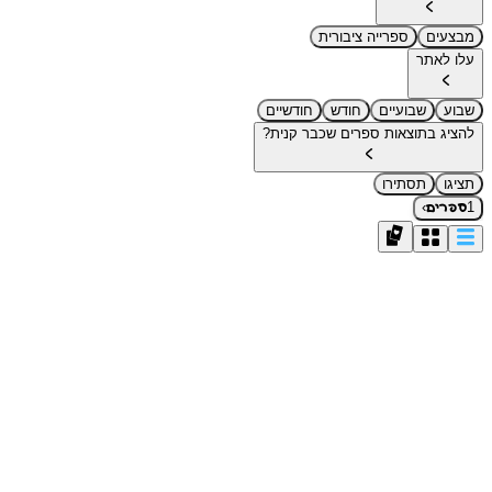
מבצעים
ספרייה ציבורית
עלו לאתר
שבוע
שבועיים
חודש
חודשיים
להציג בתוצאות ספרים שכבר קנית?
תציגו
תסתירו
›
1
ספרים