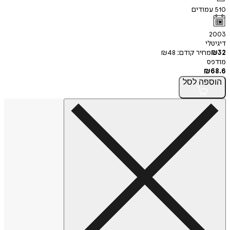
510
עמודים
2003
דיגיטלי
32
₪
מחיר קודם:
48
₪
מודפס
₪
68.6
הוספה
לסל