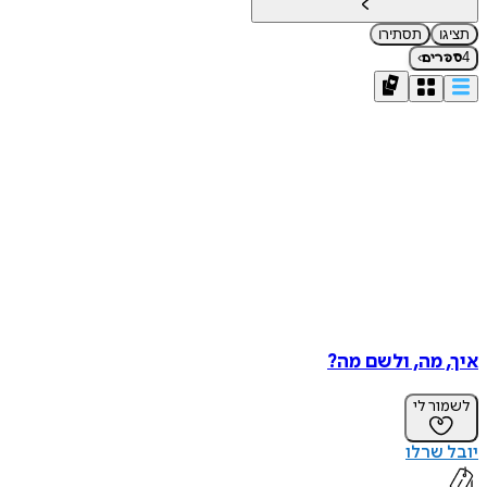
תציגו
תסתירו
›
4
ספרים
איך, מה, ולשם מה?
לשמור לי
יובל שרלו