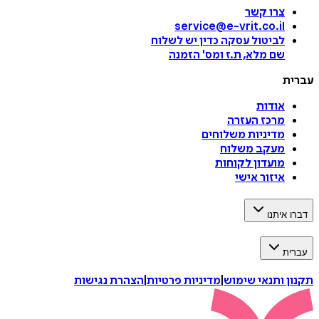
צרו קשר
service@e-vrit.co.il
לביטול עסקה
כדין יש לשלוח
שם מלא, ת.ז ומס
'
הזמנה
עברית
אודות
מרכז העזרה
מדיניות משלוחים
מעקב משלוח
מועדון לקוחות
איזור אישי
דברו איתנו
עברית
תקנון ותנאי שימוש
|
מדיניות פרטיות
|
הצהרת נגישות