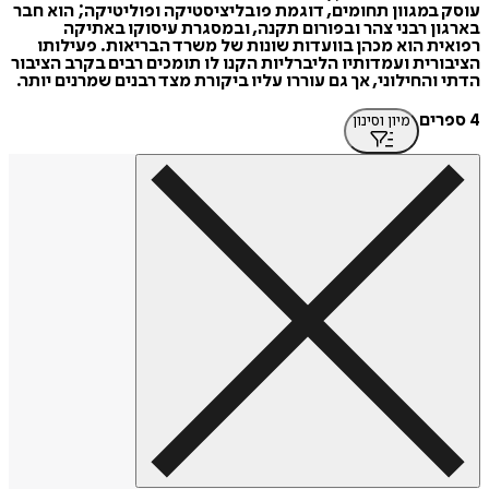
עוסק במגוון תחומים, דוגמת פובליציסטיקה ופוליטיקה; הוא חבר
בארגון רבני צהר ובפורום תקנה, ובמסגרת עיסוקו באתיקה
רפואית הוא מכהן בוועדות שונות של משרד הבריאות. פעילותו
הציבורית ועמדותיו הליברליות הקנו לו תומכים רבים בקרב הציבור
הדתי והחילוני, אך גם עוררו עליו ביקורת מצד רבנים שמרנים יותר.
4 ספרים
מיון וסינון