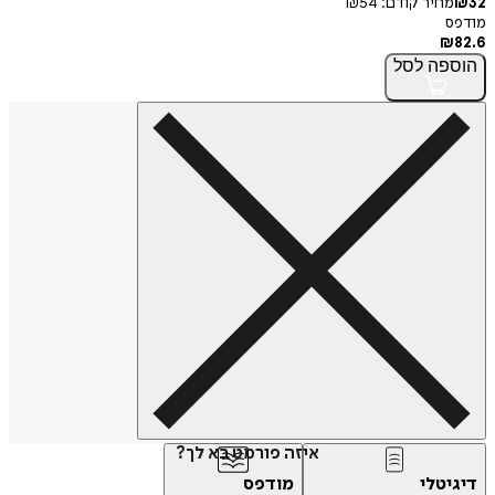
32
₪
מחיר קודם:
54
₪
מודפס
₪
82.6
הוספה
לסל
איזה פורמט בא לך?
דיגיטלי
מודפס