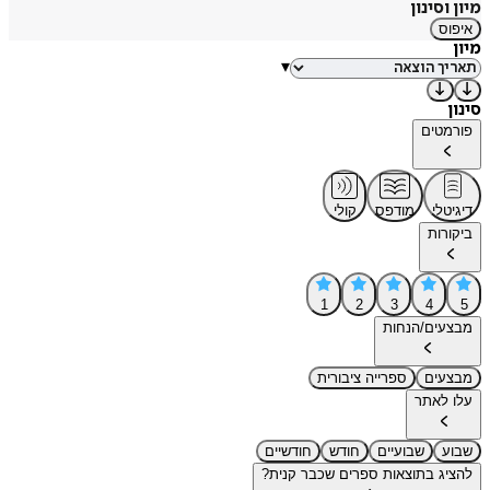
מיון וסינון
איפוס
מיון
▾
סינון
פורמטים
דיגיטלי
מודפס
קולי
ביקורות
1
2
3
4
5
מבצעים/הנחות
מבצעים
ספרייה ציבורית
עלו לאתר
שבוע
שבועיים
חודש
חודשיים
להציג בתוצאות ספרים שכבר קנית?