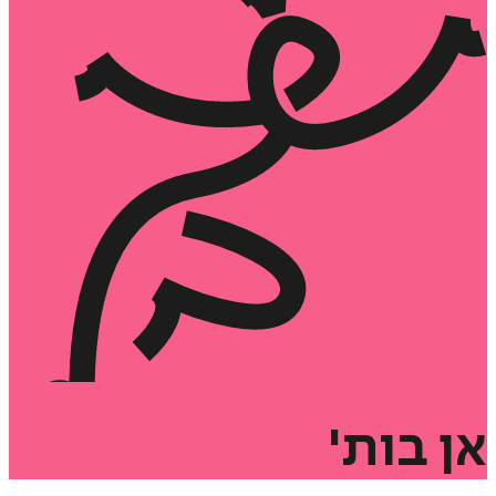
אן
בות'