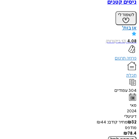
ניסים קטנים
לשמור לי
אן בות'
4.08
(
12
ביקורות
)
פרוזה תרגום
תכלת
304
עמודים
מאי
2024
דיגיטלי
32
₪
מחיר קודם:
44
₪
מודפס
₪
78.4