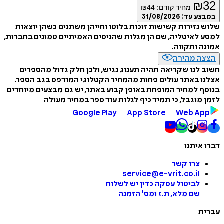
₪
32
מחיר קודם:
44
₪
במבצע עד:
31/08/2026
שלוש נזירות קשישות זוכות בלוטו וחייהן משתנים כשהן יוצאות
למסע לאיטליה, שם הן מגלות שהניסים האמיתיים טמונים בחברות,
אמונה ותקווה.
הצצה מהירה
חשוב לנו שקריאה תהיה תענוג נגיש, ולכן חלק גדול מהספרים
אצלנו באתר עולים פחות מהמחיר הקטלוגי המודפס בגב הספר.
בנוסף למחיר המופחת באופן קבוע באתר, יש גם מבצעים מיוחדים
לזמן מוגבל, כי תמיד כיף לגלות עוד ספר במחיר מעולה
Google Play
App Store
Web App
דברו איתנו
צרו קשר
service@e-vrit.co.il
לביטול עסקה
כדין יש לשלוח
שם מלא, ת.ז ומס
'
הזמנה
עברית