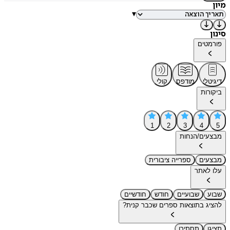
מיון
▾
סינון
פורמטים
דיגיטלי
מודפס
קולי
ביקורות
1
2
3
4
5
מבצעים/הנחות
מבצעים
ספרייה ציבורית
עלו לאתר
שבוע
שבועיים
חודש
חודשיים
להציג בתוצאות ספרים שכבר קנית?
תציגו
תסתירו