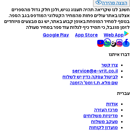
הצצה מהירה
חשוב לנו שקריאה תהיה תענוג נגיש, ולכן חלק גדול מהספרים
אצלנו באתר עולים פחות מהמחיר הקטלוגי המודפס בגב הספר.
בנוסף למחיר המופחת באופן קבוע באתר, יש גם מבצעים מיוחדים
לזמן מוגבל, כי תמיד כיף לגלות עוד ספר במחיר מעולה
Google Play
App Store
Web App
דברו איתנו
צרו קשר
service@e-vrit.co.il
לביטול עסקה
כדין יש לשלוח
שם מלא, ת.ז ומס
'
הזמנה
עברית
אודות
מרכז העזרה
מדיניות משלוחים
מעקב משלוח
מועדון לקוחות