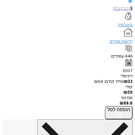
תרומה נוספת של דן לתרבות הפופולרית בישראל הייתה
5
(
1
ביקורת
)
השתתפותו יחד עם אלי תבור בכתיבת התסריט לסרט "חגיגה
בסנוקר" בשנת 1975.
נפטר בגיל 71 ממחלת סרטן הריאה. זמן קצר לפני מותו, הצליח
ביוגרפיה
להשלים את ספרו על אריאל שרון.
ידיעות ספרים
446
עמודים
2007
דיגיטלי
32
₪
מחיר קודם:
54
₪
קולי
₪
39
מודפס
₪
68.6
הוספה
לסל