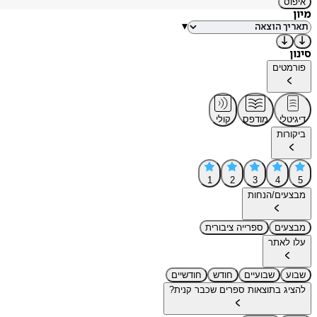
איפוס
מיון
▾
סינון
פורמטים
דיגיטלי
מודפס
קולי
ביקורות
1
2
3
4
5
מבצעים/הנחות
מבצעים
ספרייה ציבורית
עלו לאתר
שבוע
שבועיים
חודש
חודשיים
להציג בתוצאות ספרים שכבר קנית?