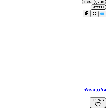
תציגו
תסתירו
›
4
ספרים
על גג העולם
לשמור לי