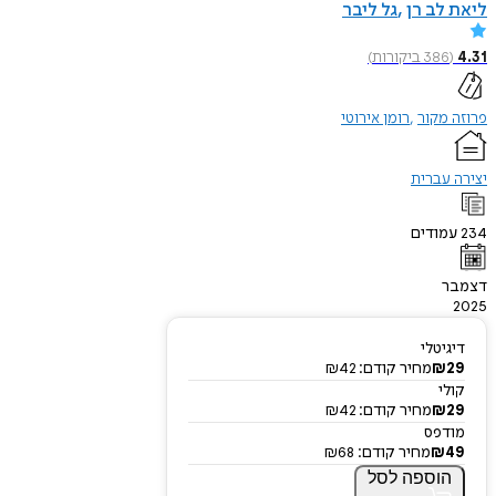
ליאת לב רן
גל ליבר
4.31
(
386
ביקורות
)
פרוזה מקור
רומן אירוטי
יצירה עברית
234
עמודים
דצמבר
2025
דיגיטלי
29
₪
מחיר קודם:
42
₪
קולי
29
₪
מחיר קודם:
42
₪
מודפס
49
₪
מחיר קודם:
68
₪
הוספה
לסל