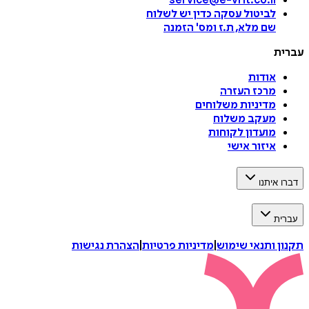
service@e-vrit.co.il
לביטול עסקה
כדין יש לשלוח
שם מלא, ת.ז ומס
'
הזמנה
עברית
אודות
מרכז העזרה
מדיניות משלוחים
מעקב משלוח
מועדון לקוחות
איזור אישי
דברו איתנו
עברית
תקנון ותנאי שימוש
|
מדיניות פרטיות
|
הצהרת נגישות