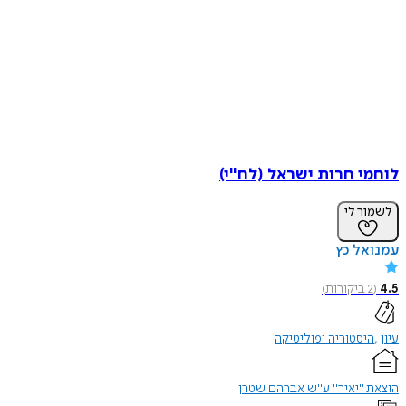
לוחמי חרות ישראל (לח"י)
לשמור לי
עמנואל כץ
4.5
(
2
ביקורות
)
עיון
היסטוריה ופוליטיקה
הוצאת "יאיר" ע"ש אברהם שטרן