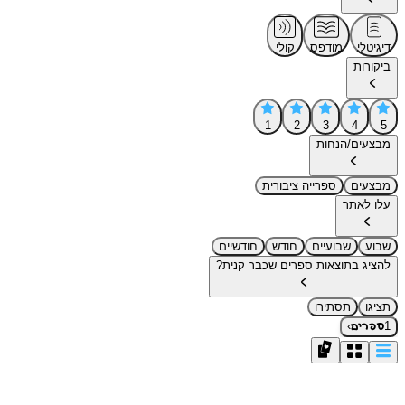
דיגיטלי
מודפס
קולי
ביקורות
1
2
3
4
5
מבצעים/הנחות
מבצעים
ספרייה ציבורית
עלו לאתר
שבוע
שבועיים
חודש
חודשיים
להציג בתוצאות ספרים שכבר קנית?
תציגו
תסתירו
›
1
ספרים