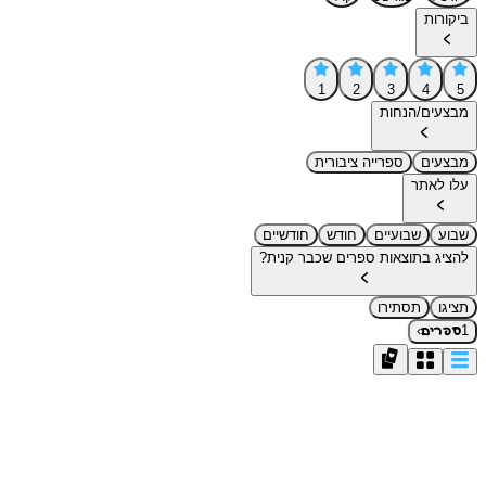
ביקורות
1
2
3
4
5
מבצעים/הנחות
מבצעים
ספרייה ציבורית
עלו לאתר
שבוע
שבועיים
חודש
חודשיים
להציג בתוצאות ספרים שכבר קנית?
תציגו
תסתירו
›
1
ספרים