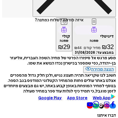
איזה פורמט לשלוח כמתנה?
דיגיטלי
קולי
מתנה
מתנה
₪
29
₪
32
מחיר קודם:
44
₪
במבצע עד:
31/08/2026
מסע מרגש אל סיפורו הפרטי של מחיה השפה העברית, אליעזר
בן-יהודה, כפי שמספר בכישרון נכדו הנושא את שמו.
הצצה מהירה
חשוב לנו שקריאה תהיה תענוג נגיש, ולכן חלק גדול מהספרים
אצלנו באתר עולים פחות מהמחיר הקטלוגי המודפס בגב הספר.
בנוסף למחיר המופחת באופן קבוע באתר, יש גם מבצעים מיוחדים
לזמן מוגבל, כי תמיד כיף לגלות עוד ספר במחיר מעולה
Google Play
App Store
Web App
דברו איתנו