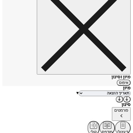
מיון וסינון
איפוס
מיון
▾
סינון
פורמטים
דיגיטלי
מודפס
קולי