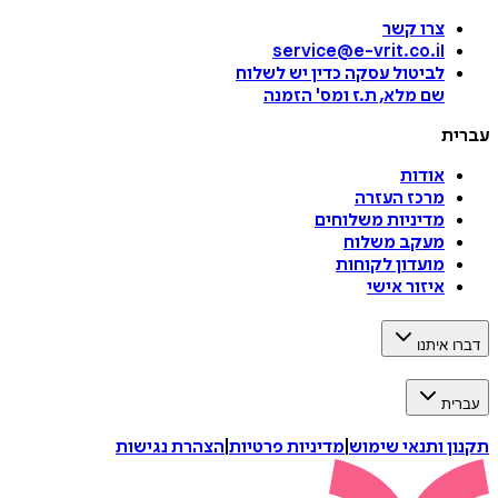
צרו קשר
service@e-vrit.co.il
לביטול עסקה
כדין יש לשלוח
שם מלא, ת.ז ומס
'
הזמנה
עברית
אודות
מרכז העזרה
מדיניות משלוחים
מעקב משלוח
מועדון לקוחות
איזור אישי
דברו איתנו
עברית
תקנון ותנאי שימוש
|
מדיניות פרטיות
|
הצהרת נגישות