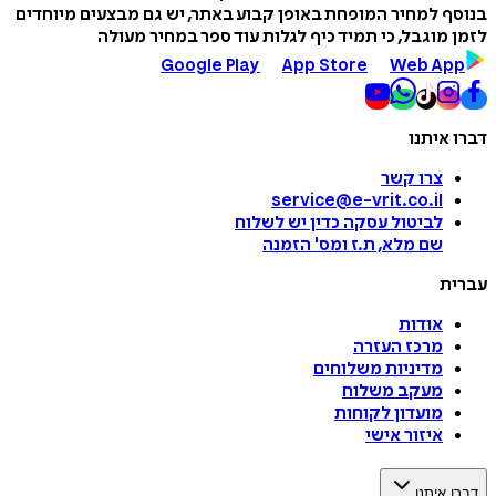
בנוסף למחיר המופחת באופן קבוע באתר, יש גם מבצעים מיוחדים
לזמן מוגבל, כי תמיד כיף לגלות עוד ספר במחיר מעולה
Google Play
App Store
Web App
דברו איתנו
צרו קשר
service@e-vrit.co.il
לביטול עסקה
כדין יש לשלוח
שם מלא, ת.ז ומס
'
הזמנה
עברית
אודות
מרכז העזרה
מדיניות משלוחים
מעקב משלוח
מועדון לקוחות
איזור אישי
דברו איתנו