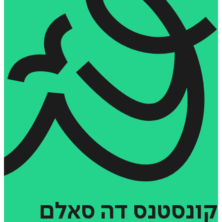
קונסטנס
דה
סאלם