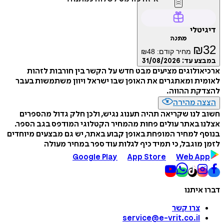
דיגיטלי
מתנה
₪
32
מחיר קודם:
48
₪
במבצע עד:
31/08/2026
ארכיאולוגים מציעים מבט חדש על הקשר בין חורבות לזהות
לאומית ומאתגרים את האופן שבו ישראל ויוון משתמשות בעבר
להצדקת ההווה.
הצצה מהירה
חשוב לנו שקריאה תהיה תענוג נגיש, ולכן חלק גדול מהספרים
אצלנו באתר עולים פחות מהמחיר הקטלוגי המודפס בגב הספר.
בנוסף למחיר המופחת באופן קבוע באתר, יש גם מבצעים מיוחדים
לזמן מוגבל, כי תמיד כיף לגלות עוד ספר במחיר מעולה
Google Play
App Store
Web App
דברו איתנו
צרו קשר
service@e-vrit.co.il