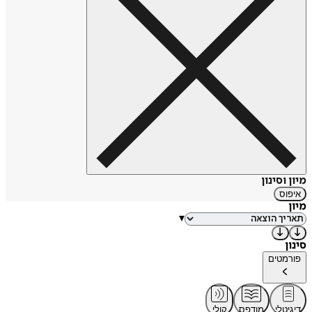
מיון וסינון
איפוס
מיון
▾
סינון
פורמטים
דיגיטלי
מודפס
קולי