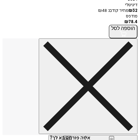
דיגיטלי
32
₪
מחיר קודם:
48
₪
מודפס
₪
78.4
הוספה
לסל
איזה פורמט בא לך?