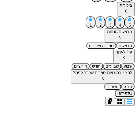
ביקורות
1
2
3
4
5
מבצעים/הנחות
מבצעים
ספרייה ציבורית
עלו לאתר
שבוע
שבועיים
חודש
חודשיים
להציג בתוצאות ספרים שכבר קנית?
תציגו
תסתירו
›
1
ספרים