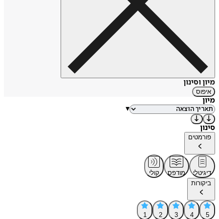
מיון וסינון
איפוס
מיון
▾
סינון
פורמטים
דיגיטלי
מודפס
קולי
ביקורות
1
2
3
4
5