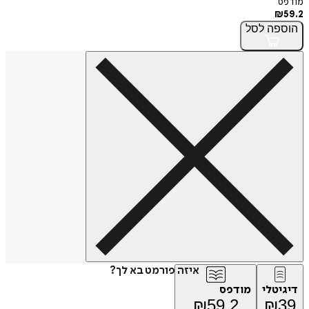
מודפס
₪
59.2
הוספה
לסל
איזה פורמט בא לך?
דיגיטלי
מודפס
₪
59.2
₪
39