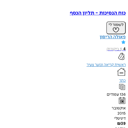
כוח הנסיכות - תליון הכסף
לשמור לי
פאולה הריסון
4
(
1
ביקורת
)
ראשית קריאה ונוער צעיר
כתר
136
עמודים
אוקטובר
2015
דיגיטלי
₪
39