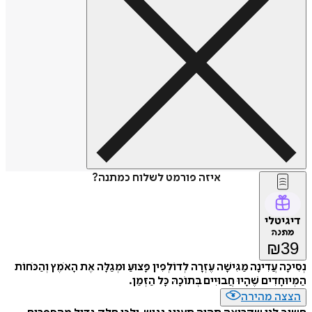
איזה פורמט לשלוח כמתנה?
דיגיטלי
מתנה
₪
39
נְסִיכָה עֲדִינָה מַגִּישָׁה עֶזְרָה לְדוֹלְפִין פָּצוּעַ וּמְגַלָּה אֶת הָאֹמֶץ וְהַכֹּחוֹת
הַמְּיוּחָדִים שֶׁהָיוּ חֲבוּיִים בְּתוֹכָהּ כָּל הַזְּמַן.
הצצה מהירה