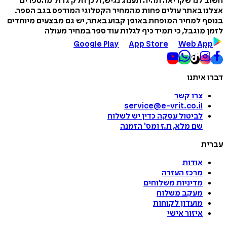
חשוב לנו שקריאה תהיה תענוג נגיש, ולכן חלק גדול מהספרים
אצלנו באתר עולים פחות מהמחיר הקטלוגי המודפס בגב הספר.
בנוסף למחיר המופחת באופן קבוע באתר, יש גם מבצעים מיוחדים
לזמן מוגבל, כי תמיד כיף לגלות עוד ספר במחיר מעולה
Google Play
App Store
Web App
דברו איתנו
צרו קשר
service@e-vrit.co.il
לביטול עסקה
כדין יש לשלוח
שם מלא, ת.ז ומס
'
הזמנה
עברית
אודות
מרכז העזרה
מדיניות משלוחים
מעקב משלוח
מועדון לקוחות
איזור אישי