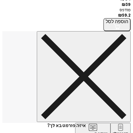
₪
39
מודפס
₪
59.2
הוספה
לסל
איזה פורמט בא לך?