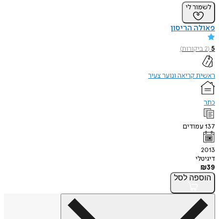
לשמור לי
פאולה הריסון
5
(
2
ביקורות
)
ראשית קריאה ונוער צעיר
כתר
137
עמודים
2013
דיגיטלי
₪
39
הוספה
לסל