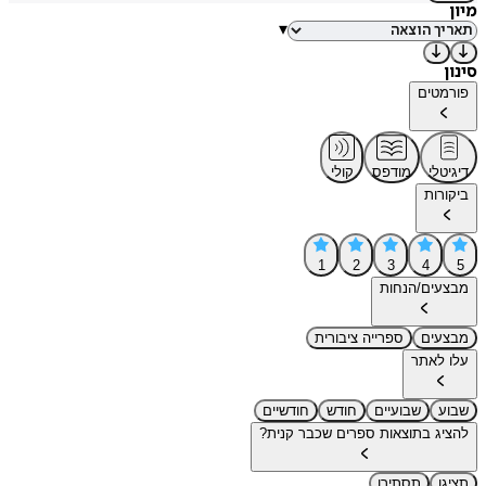
מיון
▾
סינון
פורמטים
דיגיטלי
מודפס
קולי
ביקורות
1
2
3
4
5
מבצעים/הנחות
מבצעים
ספרייה ציבורית
עלו לאתר
שבוע
שבועיים
חודש
חודשיים
להציג בתוצאות ספרים שכבר קנית?
תציגו
תסתירו