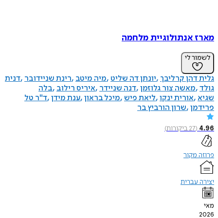
מארז אנתולוגיית מלחמה
לשמור לי
גלית דהן קרליבך
יונתן דה שליט
מיה מיטב
רינת שניידובר
דנית
גולד
מאשה צור גלוזמן
דנה שניידר
איריס רילוב
בלה
שגיא
אורית ינקו
ליאת פיש
מיכל בראון
ענת מידן
ד"ר טל
פרידמן
שרון הורביץ בר
4.96
(
27
ביקורות
)
פרוזה מקור
יצירה עברית
מאי
2026