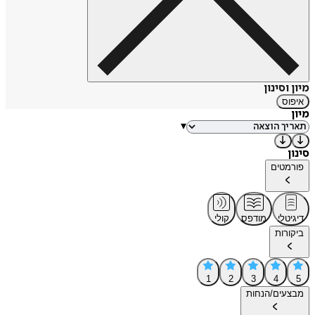
מיון וסינון
איפוס
מיון
▾
סינון
פורמטים
דיגיטלי
מודפס
קולי
ביקורות
1
2
3
4
5
מבצעים/הנחות