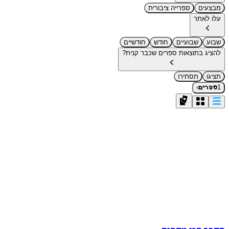
מבצעים
ספרייה ציבורית
עלו לאתר
שבוע
שבועיים
חודש
חודשיים
להציג בתוצאות ספרים שכבר קנית?
תציגו
תסתירו
›
1
ספרים