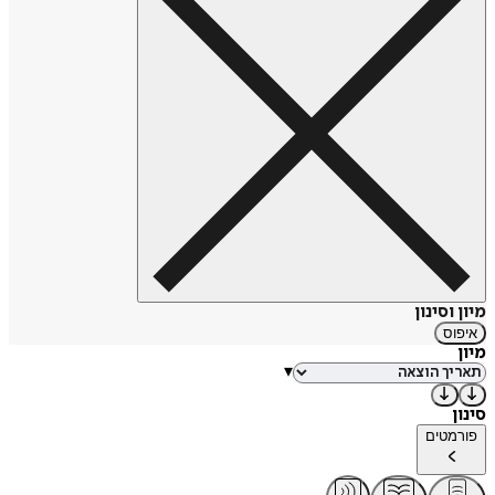
קוריאנית, רוסית, גרמנית, הולנדית, איטלקית, דנית, תאית ועוד.
בעברית נקרא הספר "כוס הקפה שגרמה לי להתאהב".
מיון וסינון
איפוס
מיון
▾
סינון
פורמטים