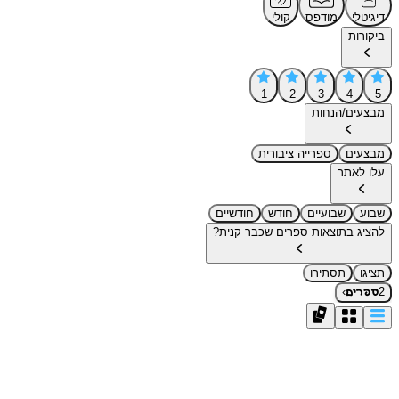
דיגיטלי
מודפס
קולי
ביקורות
1
2
3
4
5
מבצעים/הנחות
מבצעים
ספרייה ציבורית
עלו לאתר
שבוע
שבועיים
חודש
חודשיים
להציג בתוצאות ספרים שכבר קנית?
תציגו
תסתירו
›
2
ספרים