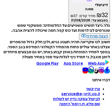
דיגיטלי
מתנה
₪
32
מחיר קודם:
37
₪
במבצע עד:
31/08/2026
גלה כיצד חושינו משפיעים על החלטותינו: ממשקפי שמש
שגורמים לנו לרמות ועד כוס קפה חמה שיכולה להצית אהבה.
הצצה מהירה
חשוב לנו שקריאה תהיה תענוג נגיש, ולכן חלק גדול מהספרים
אצלנו באתר עולים פחות מהמחיר הקטלוגי המודפס בגב הספר.
בנוסף למחיר המופחת באופן קבוע באתר, יש גם מבצעים מיוחדים
לזמן מוגבל, כי תמיד כיף לגלות עוד ספר במחיר מעולה
Google Play
App Store
Web App
דברו איתנו
צרו קשר
service@e-vrit.co.il
לביטול עסקה
כדין יש לשלוח
שם מלא, ת.ז ומס
'
הזמנה