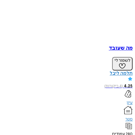
מה שעובד
לשמור לי
תלמה ליבל
4.25
(
4
ביקורות
)
עיון
מטר
280
עמודים