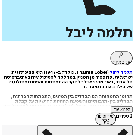
תלמה
ליבל
עקוב אחרי
תלמה לֶיְבֶּל
(Thalma Lobel; נולדה ב-1947) היא פסיכולוגית
ישראלית, פרופסור מן המניין במחלקה לפסיכולוגיה באוניברסיטת
תל אביב, ראש מרכז אדלר לחקר ההתפתחות והפסיכופתולוגיה
של הילד באוניברסיטה זו.
תחומי התמחותה הם הבדלים בין המינים, התפתחות חברתית,
הבדלים בין-תרבותיים והשפעת החוויות החושיות על קבלת
ההחלטות וההתנהגות. פרופ' ליבל כיהנה כראש החוג לפסיכולוגיה
לקרוא עוד
באוניברסיטת תל אביב, ולאחר מכן כדקאנית הסטודנטים של
האוניברסיטה. בשנת 2008 נבחרה לוועד המנהל של אוניברסיטת
2 ספרים
מיון וסינון
תל אביב.
ב-2014 יצא ספרה של פרופ' ליבל בארה"ב Sensation, בהוצאת
סיימון ושוסטר, אשר תורגם לשפות רבות בהן סינית, יפנית,