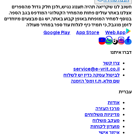
הצצה מהירה
חשוב לנו שקריאה תהיה תענוג נגיש, ולכן חלק גדול מהספרים
אצלנו באתר עולים פחות מהמחיר הקטלוגי המודפס בגב הספר.
בנוסף למחיר המופחת באופן קבוע באתר, יש גם מבצעים מיוחדים
לזמן מוגבל, כי תמיד כיף לגלות עוד ספר במחיר מעולה
Google Play
App Store
Web App
דברו איתנו
צרו קשר
service@e-vrit.co.il
לביטול עסקה
כדין יש לשלוח
שם מלא, ת.ז ומס
'
הזמנה
עברית
אודות
מרכז העזרה
מדיניות משלוחים
מעקב משלוח
מועדון לקוחות
איזור אישי