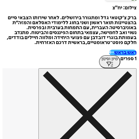
צילום: יח"צ
ברק צ’קוטאי גדל ומתגורר בירושלים. לאחר שירותו הצבאי סיים
בהצטיינות תואר ראשון ושני בחוג ללימודי האסלאם והמזה”ת
באוניברסיטה העברית, עם התמחות בערבית ובפרסית.
נשוי ואב לחמישה, עצמאי בתחום הפיננסים והביטוח. מתנדב
בעמותת בוגרי דובדבן עם פצועי היחידה ומלווה חיילים בודדים,
חלקם פוסט־טראומטיים, בראשית דרכם האזרחית.
ראש בראש
1 ספרים
מיון וסינון