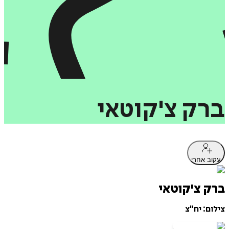
ברק
צ'קוטאי
עקוב אחרי
ברק צ'קוטאי
צילום: יח"צ