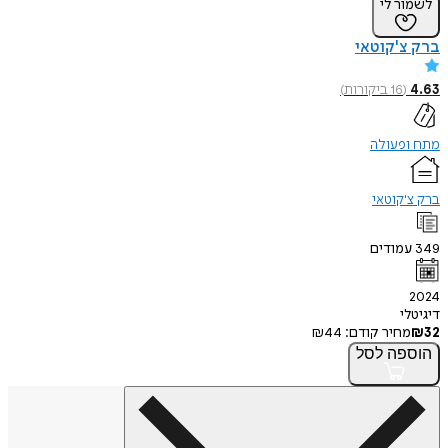
לשמור לי
ברק צ'קוטאי
4.63
(
16
ביקורות
)
מתח ופעולה
ברק צ'קוטאי
349
עמודים
2024
דיגיטלי
32
₪
מחיר קודם:
44
₪
הוספה
לסל