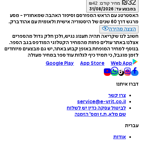
₪
32
מחיר קודם:
42
₪
במבצע עד:
31/08/2026
האסטרטג עם הראש המפורסם וסיפור האהבה שמאחוריו - מסע
מרגש דרך 60 שנים של היסטוריה אישית ולאומית עם אהוד ברק.
הצצה מהירה
חשוב לנו שקריאה תהיה תענוג נגיש, ולכן חלק גדול מהספרים
אצלנו באתר עולים פחות מהמחיר הקטלוגי המודפס בגב הספר.
בנוסף למחיר המופחת באופן קבוע באתר, יש גם מבצעים מיוחדים
לזמן מוגבל, כי תמיד כיף לגלות עוד ספר במחיר מעולה
Google Play
App Store
Web App
דברו איתנו
צרו קשר
service@e-vrit.co.il
לביטול עסקה
כדין יש לשלוח
שם מלא, ת.ז ומס
'
הזמנה
עברית
אודות