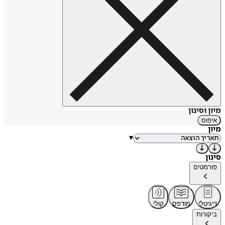
מיון וסינון
איפוס
מיון
▾
סינון
פורמטים
דיגיטלי
מודפס
קולי
ביקורות