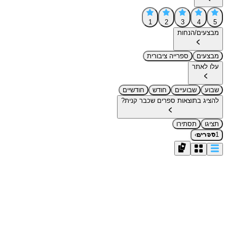
1
2
3
4
5
מבצעים/הנחות
מבצעים
ספרייה ציבורית
עלו לאתר
שבוע
שבועיים
חודש
חודשיים
להציג בתוצאות ספרים שכבר קנית?
תציגו
תסתירו
›
1
ספרים