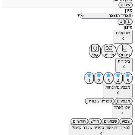
איפוס
מיון
▾
סינון
פורמטים
דיגיטלי
מודפס
קולי
ביקורות
1
2
3
4
5
מבצעים/הנחות
מבצעים
ספרייה ציבורית
עלו לאתר
שבוע
שבועיים
חודש
חודשיים
להציג בתוצאות ספרים שכבר קנית?