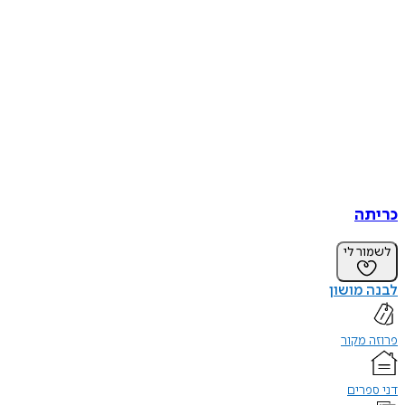
כריתה
לשמור לי
לבנה מושון
פרוזה מקור
דני ספרים