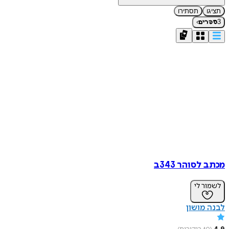
תציגו
תסתירו
›
3
ספרים
מכתב לסוהר 343ב
לשמור לי
לבנה מושון