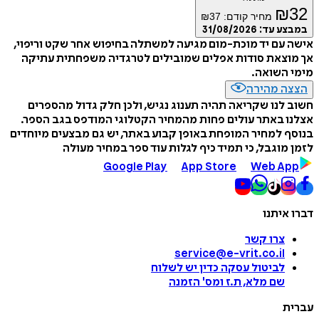
₪
32
מחיר קודם:
37
₪
במבצע עד:
31/08/2026
אישה עם יד מוכת-מום מגיעה למשתלה בחיפוש אחר שקט וריפוי,
אך מוצאת סודות אפלים שמובילים לטרגדיה משפחתית עתיקה
מימי השואה.
הצצה מהירה
חשוב לנו שקריאה תהיה תענוג נגיש, ולכן חלק גדול מהספרים
אצלנו באתר עולים פחות מהמחיר הקטלוגי המודפס בגב הספר.
בנוסף למחיר המופחת באופן קבוע באתר, יש גם מבצעים מיוחדים
לזמן מוגבל, כי תמיד כיף לגלות עוד ספר במחיר מעולה
Google Play
App Store
Web App
דברו איתנו
צרו קשר
service@e-vrit.co.il
לביטול עסקה
כדין יש לשלוח
שם מלא, ת.ז ומס
'
הזמנה
עברית