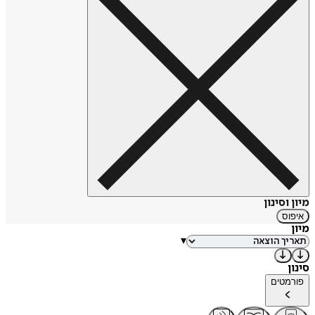
מיון וסינון
איפוס
מיון
▾
סינון
פורמטים