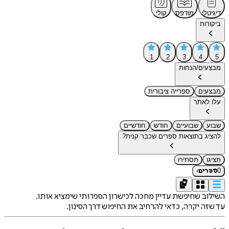
דיגיטלי
מודפס
קולי
ביקורות
1
2
3
4
5
מבצעים/הנחות
מבצעים
ספרייה ציבורית
עלו לאתר
שבוע
שבועיים
חודש
חודשיים
להציג בתוצאות ספרים שכבר קנית?
תציגו
תסתירו
›
0
ספרים
השילוב שחיפשת עדיין מחכה לכישרון הספרותי שימציא אותו.
עד שזה יקרה, כדאי להרחיב את החיפוש דרך הסינון.