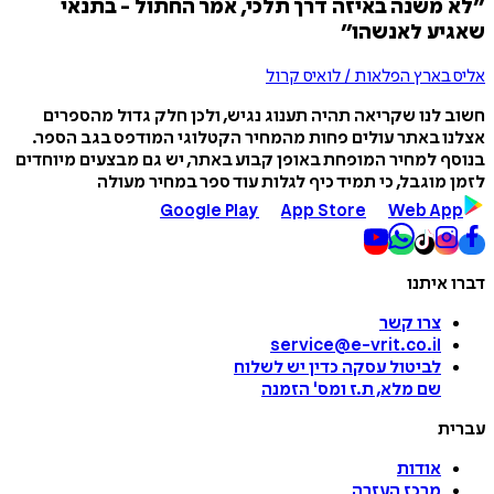
״לא משנה באיזה דרך תלכי, אמר החתול - בתנאי
שאגיע לאנשהו״
אליס בארץ הפלאות / לואיס קרול
חשוב לנו שקריאה תהיה תענוג נגיש, ולכן חלק גדול מהספרים
אצלנו באתר עולים פחות מהמחיר הקטלוגי המודפס בגב הספר.
בנוסף למחיר המופחת באופן קבוע באתר, יש גם מבצעים מיוחדים
לזמן מוגבל, כי תמיד כיף לגלות עוד ספר במחיר מעולה
Google Play
App Store
Web App
דברו איתנו
צרו קשר
service@e-vrit.co.il
לביטול עסקה
כדין יש לשלוח
שם מלא, ת.ז ומס
'
הזמנה
עברית
אודות
מרכז העזרה