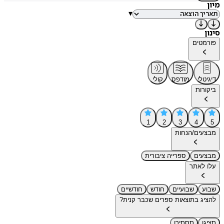
מיון
▾
סינון
פורמטים
דיגיטלי
מודפס
קולי
ביקורות
1
2
3
4
5
מבצעים/הנחות
מבצעים
ספרייה ציבורית
עלו לאתר
שבוע
שבועיים
חודש
חודשיים
להציג בתוצאות ספרים שכבר קנית?
תציגו
תסתירו