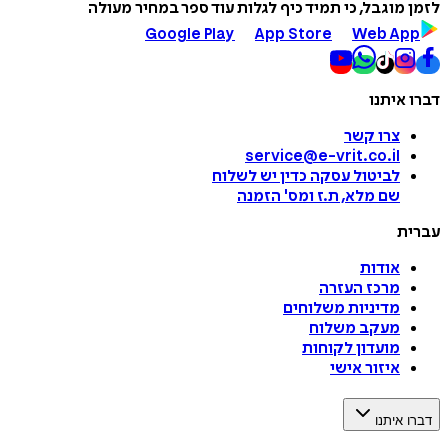
לזמן מוגבל, כי תמיד כיף לגלות עוד ספר במחיר מעולה
Google Play
App Store
Web App
דברו איתנו
צרו קשר
service@e-vrit.co.il
לביטול עסקה
כדין יש לשלוח
שם מלא, ת.ז ומס
'
הזמנה
עברית
אודות
מרכז העזרה
מדיניות משלוחים
מעקב משלוח
מועדון לקוחות
איזור אישי
דברו איתנו