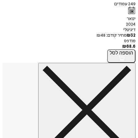
249
עמודים
ינואר
2024
דיגיטלי
32
₪
מחיר קודם:
48
₪
מודפס
₪
68.6
הוספה
לסל