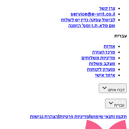
צרו קשר
service@e-vrit.co.il
לביטול עסקה
כדין יש לשלוח
שם מלא, ת.ז ומס
'
הזמנה
עברית
אודות
מרכז העזרה
מדיניות משלוחים
מעקב משלוח
מועדון לקוחות
איזור אישי
דברו איתנו
עברית
תקנון ותנאי שימוש
|
מדיניות פרטיות
|
הצהרת נגישות