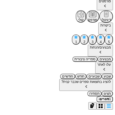
פורמטים
דיגיטלי
מודפס
קולי
ביקורות
1
2
3
4
5
מבצעים/הנחות
מבצעים
ספרייה ציבורית
עלו לאתר
שבוע
שבועיים
חודש
חודשיים
להציג בתוצאות ספרים שכבר קנית?
תציגו
תסתירו
›
1
ספרים