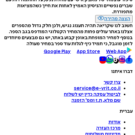
שברים נפשיים והניסיון האמיץ לאחות את חייך כשהמציאות
מתפוררת.
הצצה מהירה
חשוב לנו שקריאה תהיה תענוג נגיש, ולכן חלק גדול מהספרים
אצלנו באתר עולים פחות מהמחיר הקטלוגי המודפס בגב הספר.
בנוסף למחיר המופחת באופן קבוע באתר, יש גם מבצעים מיוחדים
לזמן מוגבל, כי תמיד כיף לגלות עוד ספר במחיר מעולה
Google Play
App Store
Web App
דברו איתנו
צרו קשר
service@e-vrit.co.il
לביטול עסקה
כדין יש לשלוח
שם מלא, ת.ז ומס
'
הזמנה
עברית
אודות
מרכז העזרה
מדיניות משלוחים