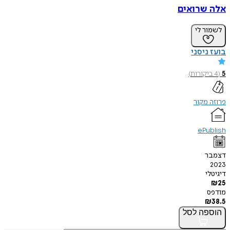
אלה שרואים
לשמור לי
בועז ניסני
5
(
4
ביקורות
)
פרוזה מקור
ePublish
דצמבר
2023
דיגיטלי
₪
25
מודפס
₪
38.5
הוספה
לסל