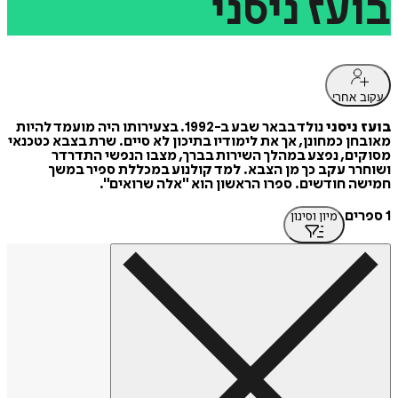
בועז
ניסני
עקוב אחרי
בועז ניסני
נולד בבאר שבע ב-1992. בצעירותו היה מועמד להיות
מאובחן כמחונן, אך את לימודיו בתיכון לא סיים. שרת בצבא כטכנאי
מסוקים, נפצע במהלך השירות בברך, מצבו הנפשי התדרדר
ושוחרר עקב כך מן הצבא. למד קולנוע במכללת ספיר במשך
חמישה חודשים. ספרו הראשון הוא "אלה שרואים".
1 ספרים
מיון וסינון