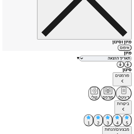
מיון וסינון
איפוס
מיון
▾
סינון
פורמטים
דיגיטלי
מודפס
קולי
ביקורות
1
2
3
4
5
מבצעים/הנחות