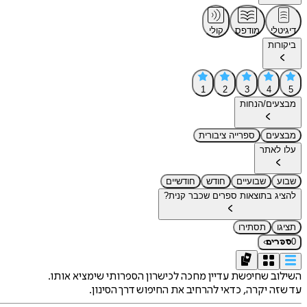
דיגיטלי
מודפס
קולי
ביקורות
1
2
3
4
5
מבצעים/הנחות
מבצעים
ספרייה ציבורית
עלו לאתר
שבוע
שבועיים
חודש
חודשיים
להציג בתוצאות ספרים שכבר קנית?
תציגו
תסתירו
›
0
ספרים
השילוב שחיפשת עדיין מחכה לכישרון הספרותי שימציא אותו.
עד שזה יקרה, כדאי להרחיב את החיפוש דרך הסינון.