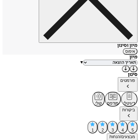
מיון וסינון
איפוס
מיון
▾
סינון
פורמטים
דיגיטלי
מודפס
קולי
ביקורות
1
2
3
4
5
מבצעים/הנחות