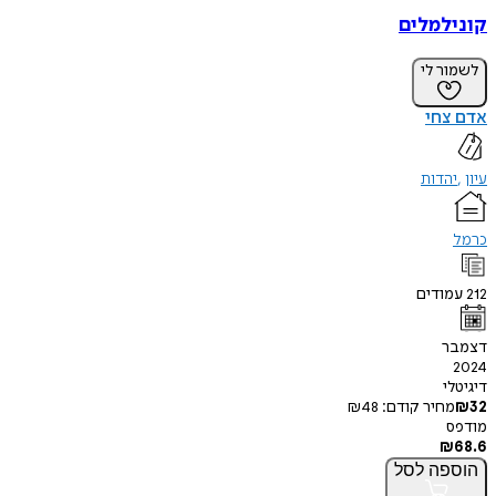
קונילמלים
לשמור לי
אדם צחי
עיון
יהדות
כרמל
212
עמודים
דצמבר
2024
דיגיטלי
32
₪
מחיר קודם:
48
₪
מודפס
₪
68.6
הוספה
לסל