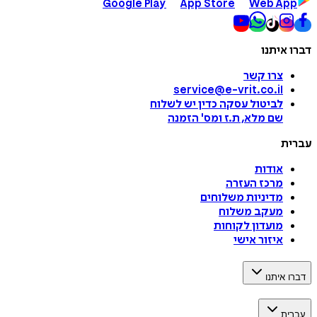
Google Play
App Store
Web App
דברו איתנו
צרו קשר
service@e-vrit.co.il
לביטול עסקה
כדין יש לשלוח
שם מלא, ת.ז ומס
'
הזמנה
עברית
אודות
מרכז העזרה
מדיניות משלוחים
מעקב משלוח
מועדון לקוחות
איזור אישי
דברו איתנו
עברית