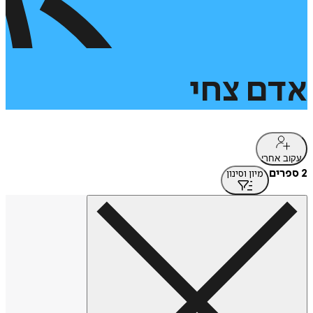
אדם
צחי
עקוב אחרי
2 ספרים
מיון וסינון