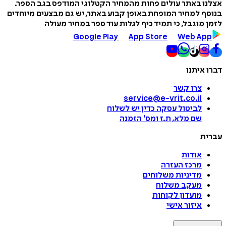
אצלנו באתר עולים פחות מהמחיר הקטלוגי המודפס בגב הספר.
בנוסף למחיר המופחת באופן קבוע באתר, יש גם מבצעים מיוחדים
לזמן מוגבל, כי תמיד כיף לגלות עוד ספר במחיר מעולה
Google Play
App Store
Web App
דברו איתנו
צרו קשר
service@e-vrit.co.il
לביטול עסקה
כדין יש לשלוח
שם מלא, ת.ז ומס
'
הזמנה
עברית
אודות
מרכז העזרה
מדיניות משלוחים
מעקב משלוח
מועדון לקוחות
איזור אישי