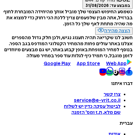
מחיר קודם:
44
₪
במבצע עד:
31/08/2026
כשמסע החיפוש העצמי שלך מוביל אותך מהיחידה המובחרת לחוף
בברזיל, אתה מבין שלפעמים צריך ללכת הכי רחוק כדי למצוא את
מה שהיה מתחת לאף שלך כל הזמן.
הצצה מהירה
חשוב לנו שקריאה תהיה תענוג נגיש, ולכן חלק גדול מהספרים
אצלנו באתר עולים פחות מהמחיר הקטלוגי המודפס בגב הספר.
בנוסף למחיר המופחת באופן קבוע באתר, יש גם מבצעים מיוחדים
לזמן מוגבל, כי תמיד כיף לגלות עוד ספר במחיר מעולה
Google Play
App Store
Web App
דברו איתנו
צרו קשר
service@e-vrit.co.il
לביטול עסקה
כדין יש לשלוח
שם מלא, ת.ז ומס
'
הזמנה
עברית
אודות