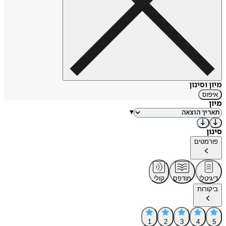
מיון וסינון
איפוס
מיון
▾
סינון
פורמטים
דיגיטלי
מודפס
קולי
ביקורות
1
2
3
4
5