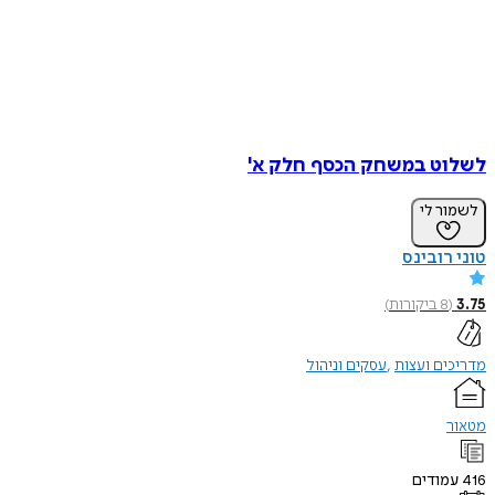
לשלוט במשחק הכסף חלק א'
לשמור לי
טוני רובינס
3.75
(
8
ביקורות
)
מדריכים ועצות
עסקים וניהול
מטאור
416
עמודים