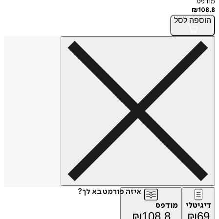
מודפס
₪
108.8
הוספה
לסל
איזה פורמט בא לך?
דיגיטלי
מודפס
₪
108.8
₪
69