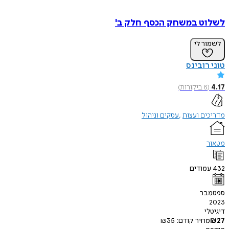
לשלוט במשחק הכסף חלק ב'
לשמור לי
טוני רובינס
4.17
(
6
ביקורות
)
מדריכים ועצות
עסקים וניהול
מטאור
432
עמודים
ספטמבר
2023
דיגיטלי
27
₪
מחיר קודם:
35
₪