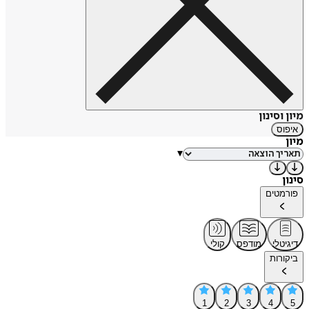
מיון וסינון
איפוס
מיון
▾
סינון
פורמטים
דיגיטלי
מודפס
קולי
ביקורות
1
2
3
4
5