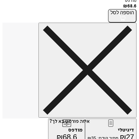
מודפס
₪
68.6
הוספה
לסל
איזה פורמט בא לך?
דיגיטלי
מודפס
₪
68.6
₪
27
מחיר קודם:
35
₪