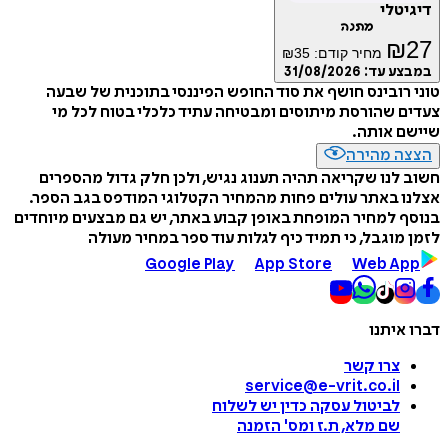
דיגיטלי
מתנה
₪
27
מחיר קודם:
35
₪
במבצע עד:
31/08/2026
טוני רובינס חושף את סוד החופש הפיננסי בתוכנית של שבעה
צעדים שהורסת מיתוסים ומבטיחה עתיד כלכלי בטוח לכל מי
שיישם אותה.
הצצה מהירה
חשוב לנו שקריאה תהיה תענוג נגיש, ולכן חלק גדול מהספרים
אצלנו באתר עולים פחות מהמחיר הקטלוגי המודפס בגב הספר.
בנוסף למחיר המופחת באופן קבוע באתר, יש גם מבצעים מיוחדים
לזמן מוגבל, כי תמיד כיף לגלות עוד ספר במחיר מעולה
Google Play
App Store
Web App
דברו איתנו
צרו קשר
service@e-vrit.co.il
לביטול עסקה
כדין יש לשלוח
שם מלא, ת.ז ומס
'
הזמנה