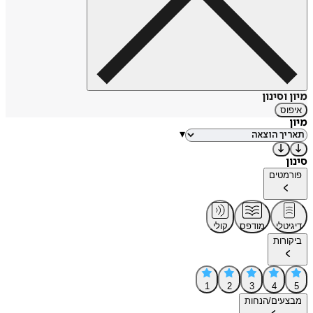
מיון וסינון
איפוס
מיון
▾
סינון
פורמטים
דיגיטלי
מודפס
קולי
ביקורות
1
2
3
4
5
מבצעים/הנחות