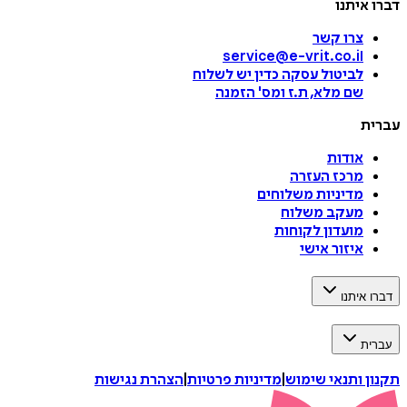
דברו איתנו
צרו קשר
service@e-vrit.co.il
לביטול עסקה
כדין יש לשלוח
שם מלא, ת.ז ומס
'
הזמנה
עברית
אודות
מרכז העזרה
מדיניות משלוחים
מעקב משלוח
מועדון לקוחות
איזור אישי
דברו איתנו
עברית
תקנון ותנאי שימוש
|
מדיניות פרטיות
|
הצהרת נגישות