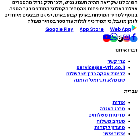
חשוב לנו שקריאה תהיה תענוג נגיש, ולכן חלק גדול מהספרים
אצלנו באתר עולים פחות מהמחיר הקטלוגי המודפס בגב הספר.
בנוסף למחיר המופחת באופן קבוע באתר, יש גם מבצעים מיוחדים
לזמן מוגבל, כי תמיד כיף לגלות עוד ספר במחיר מעולה
Google Play
App Store
Web App
דברו איתנו
צרו קשר
service@e-vrit.co.il
לביטול עסקה
כדין יש לשלוח
שם מלא, ת.ז ומס
'
הזמנה
עברית
אודות
מרכז העזרה
מדיניות משלוחים
מעקב משלוח
מועדון לקוחות
איזור אישי