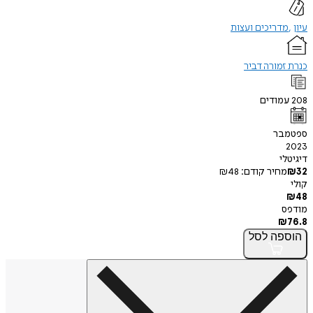
עיון
מדריכים ועצות
כנרת זמורה דביר
208
עמודים
ספטמבר
2023
דיגיטלי
32
₪
מחיר קודם:
48
₪
קולי
₪
48
מודפס
₪
76.8
הוספה
לסל