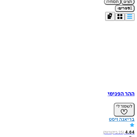
תציגו
תסתירו
›
1
ספרים
ההר הפנימי
לשמור לי
בריאנה ויסט
4.64
(
25
ביקורות
)