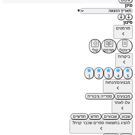
איפוס
מיון
▾
סינון
פורמטים
דיגיטלי
מודפס
קולי
ביקורות
1
2
3
4
5
מבצעים/הנחות
מבצעים
ספרייה ציבורית
עלו לאתר
שבוע
שבועיים
חודש
חודשיים
להציג בתוצאות ספרים שכבר קנית?