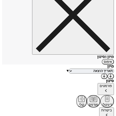
מיון וסינון
איפוס
מיון
▾
סינון
פורמטים
דיגיטלי
מודפס
קולי
ביקורות