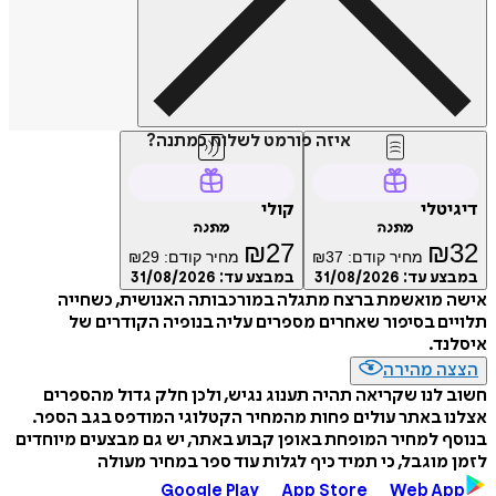
איזה פורמט לשלוח כמתנה?
דיגיטלי
קולי
מתנה
מתנה
₪
27
₪
32
מחיר קודם:
37
₪
מחיר קודם:
29
₪
במבצע עד:
31/08/2026
במבצע עד:
31/08/2026
אישה מואשמת ברצח מתגלה במורכבותה האנושית, כשחייה
תלויים בסיפור שאחרים מספרים עליה בנופיה הקודרים של
איסלנד.
הצצה מהירה
חשוב לנו שקריאה תהיה תענוג נגיש, ולכן חלק גדול מהספרים
אצלנו באתר עולים פחות מהמחיר הקטלוגי המודפס בגב הספר.
בנוסף למחיר המופחת באופן קבוע באתר, יש גם מבצעים מיוחדים
לזמן מוגבל, כי תמיד כיף לגלות עוד ספר במחיר מעולה
Google Play
App Store
Web App