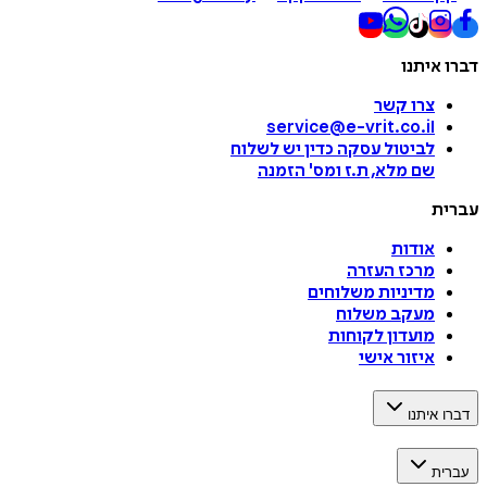
דברו איתנו
צרו קשר
service@e-vrit.co.il
לביטול עסקה
כדין יש לשלוח
שם מלא, ת.ז ומס
'
הזמנה
עברית
אודות
מרכז העזרה
מדיניות משלוחים
מעקב משלוח
מועדון לקוחות
איזור אישי
דברו איתנו
עברית