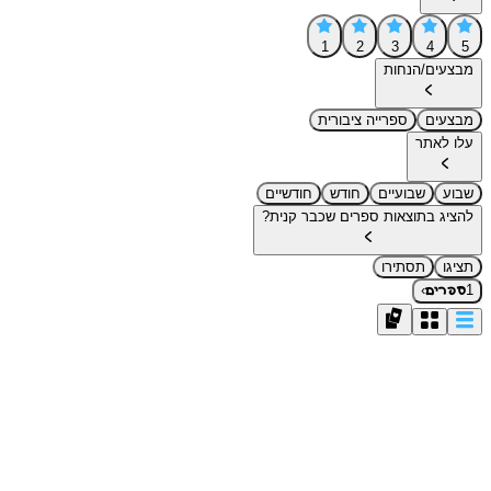
1
2
3
4
5
מבצעים/הנחות
מבצעים
ספרייה ציבורית
עלו לאתר
שבוע
שבועיים
חודש
חודשיים
להציג בתוצאות ספרים שכבר קנית?
תציגו
תסתירו
›
1
ספרים