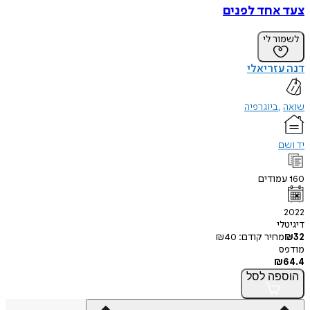
צעד אחד לפנים
לשמור לי
דנה עזריאלי
שואה
ביוגרפיה
יד ושם
160
עמודים
2022
דיגיטלי
32
₪
מחיר קודם:
40
₪
מודפס
₪
64.4
הוספה
לסל