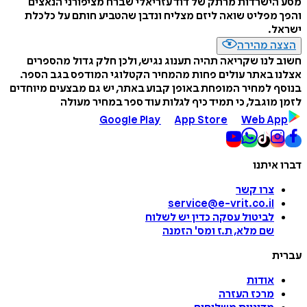
מסע הישרדות מרתק של דוד עזריאלי שברח מציפורני הנאצים
והפך מפליט שואה ליזם מצליח ונדבן שהטביע חותם על כלכלת
ישראל.
הצצה מהירה
חשוב לנו שקריאה תהיה תענוג נגיש, ולכן חלק גדול מהספרים
אצלנו באתר עולים פחות מהמחיר הקטלוגי המודפס בגב הספר.
בנוסף למחיר המופחת באופן קבוע באתר, יש גם מבצעים מיוחדים
לזמן מוגבל, כי תמיד כיף לגלות עוד ספר במחיר מעולה
Google Play
App Store
Web App
דברו איתנו
צרו קשר
service@e-vrit.co.il
לביטול עסקה
כדין יש לשלוח
שם מלא, ת.ז ומס
'
הזמנה
עברית
אודות
מרכז העזרה