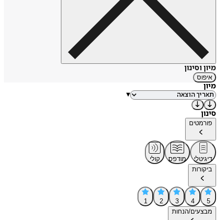
מיון וסינון
איפוס
מיון
▾
סינון
פורמטים
דיגיטלי
מודפס
קולי
ביקורות
1
2
3
4
5
מבצעים/הנחות