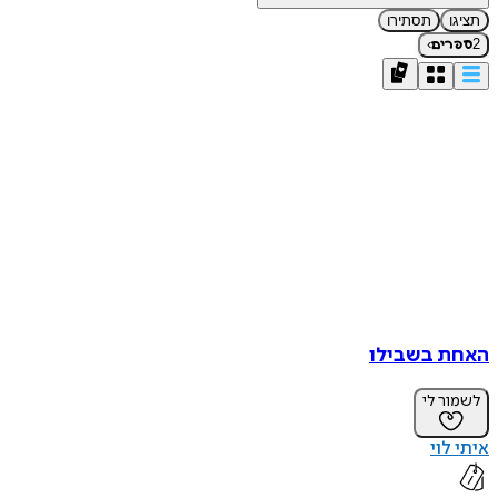
תציגו
תסתירו
›
2
ספרים
האחת בשבילו
לשמור לי
איתי לוי