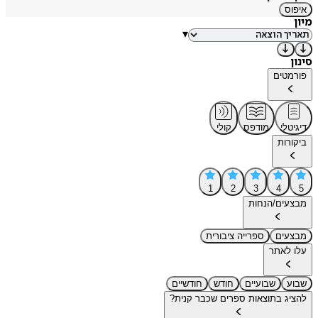
איפוס
מיון
▾
סינון
פורמטים
דיגיטלי
מודפס
קולי
ביקורות
1
2
3
4
5
מבצעים/הנחות
מבצעים
ספרייה ציבורית
עלו לאתר
שבוע
שבועיים
חודש
חודשיים
להציג בתוצאות ספרים שכבר קנית?