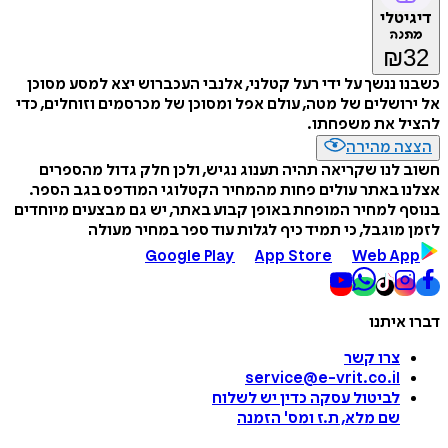
דיגיטלי
מתנה
₪
32
כשבנו ננשך על ידי רעל קטלני, אלנבי העכברוש יצא למסע מסוכן
אל ירושלים של מטה, עולם אפל ומסוכן של מכרסמים וזוחלים, כדי
להציל את משפחתו.
הצצה מהירה
חשוב לנו שקריאה תהיה תענוג נגיש, ולכן חלק גדול מהספרים
אצלנו באתר עולים פחות מהמחיר הקטלוגי המודפס בגב הספר.
בנוסף למחיר המופחת באופן קבוע באתר, יש גם מבצעים מיוחדים
לזמן מוגבל, כי תמיד כיף לגלות עוד ספר במחיר מעולה
Google Play
App Store
Web App
דברו איתנו
צרו קשר
service@e-vrit.co.il
לביטול עסקה
כדין יש לשלוח
שם מלא, ת.ז ומס
'
הזמנה