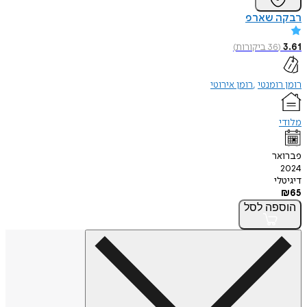
רבקה שארפ
3.61
(
36
ביקורות
)
רומן רומנטי
רומן אירוטי
מלודי
פברואר
2024
דיגיטלי
₪
65
הוספה
לסל