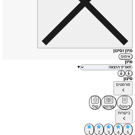
מיון וסינון
איפוס
מיון
▾
סינון
פורמטים
דיגיטלי
מודפס
קולי
ביקורות
1
2
3
4
5