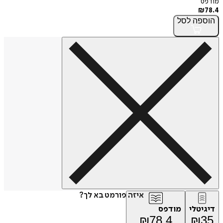
מודפס
₪
78.4
הוספה
לסל
איזה פורמט בא לך?
דיגיטלי
מודפס
₪
78.4
₪
35