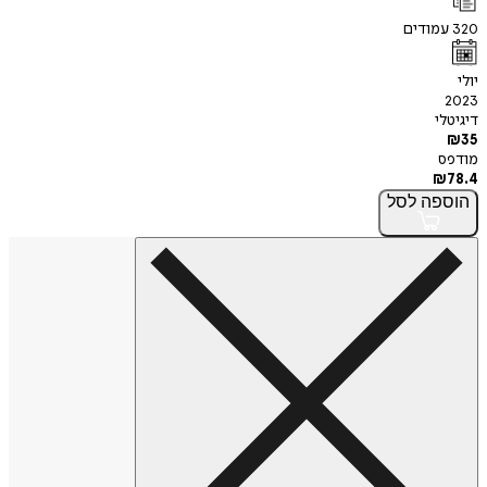
320
עמודים
יולי
2023
דיגיטלי
₪
35
מודפס
₪
78.4
הוספה
לסל