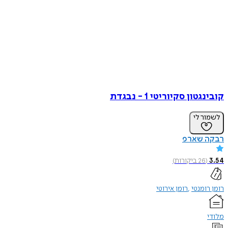
קובינגטון סקיוריטי 1 - נבגדת
לשמור לי
רבקה שארפ
3.54
(
26
ביקורות
)
רומן רומנטי
רומן אירוטי
מלודי