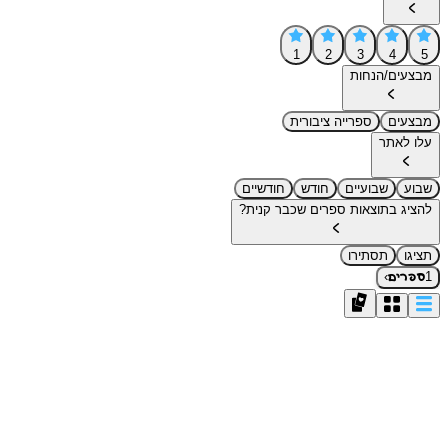
1
2
3
4
5
מבצעים/הנחות
מבצעים
ספרייה ציבורית
עלו לאתר
שבוע
שבועיים
חודש
חודשיים
להציג בתוצאות ספרים שכבר קנית?
תציגו
תסתירו
›
1
ספרים