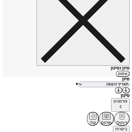
מיון וסינון
איפוס
מיון
▾
סינון
פורמטים
דיגיטלי
מודפס
קולי
ביקורות