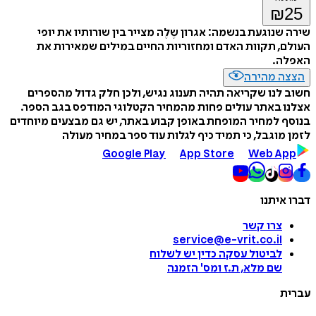
₪
25
שירה שנוגעת בנשמה: אגרון שֶלֶה מצייר בין שורותיו את יופי
העולם, תקוות האדם ומחזוריות החיים במילים שמאירות את
האפלה.
הצצה מהירה
חשוב לנו שקריאה תהיה תענוג נגיש, ולכן חלק גדול מהספרים
אצלנו באתר עולים פחות מהמחיר הקטלוגי המודפס בגב הספר.
בנוסף למחיר המופחת באופן קבוע באתר, יש גם מבצעים מיוחדים
לזמן מוגבל, כי תמיד כיף לגלות עוד ספר במחיר מעולה
Google Play
App Store
Web App
דברו איתנו
צרו קשר
service@e-vrit.co.il
לביטול עסקה
כדין יש לשלוח
שם מלא, ת.ז ומס
'
הזמנה
עברית