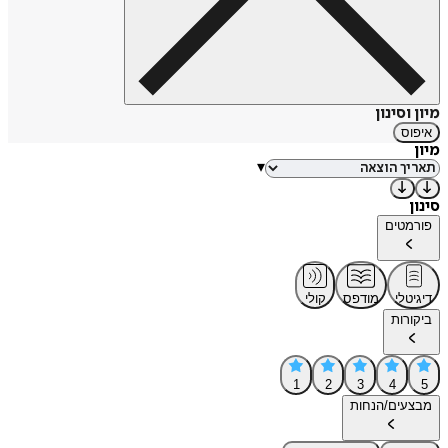
מיון וסינון
איפוס
מיון
▾
סינון
פורמטים
דיגיטלי
מודפס
קולי
ביקורות
1
2
3
4
5
מבצעים/הנחות