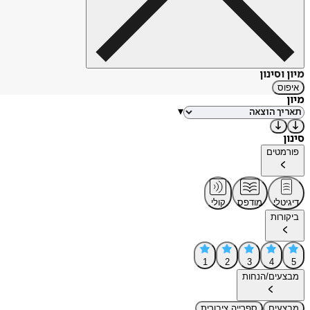
מיון וסינון
איפוס
מיון
▾
סינון
פורמטים
דיגיטלי
מודפס
קולי
ביקורות
1
2
3
4
5
מבצעים/הנחות
מבצעים
ספרייה ציבורית